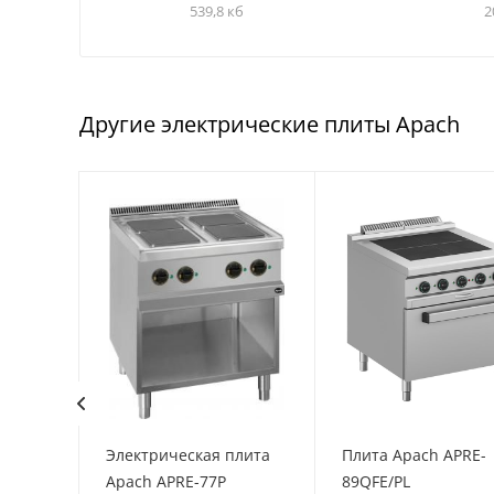
539,8 кб
2
Другие электрические плиты Apach
E-
Электрическая плита
Плита Apach APRE-
Apach APRE-77P
89QFE/PL