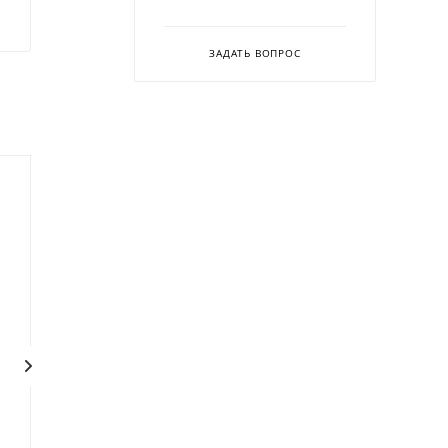
ЗАДАТЬ ВОПРОС
Плита Apach APRE-
Плита Apach APRE-
89FE/PL
89QP/PL