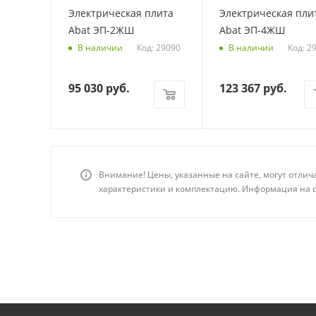
плита
Электрическая плита
Электрическая пли
ПЭ49П
Abat ЭП-2ЖШ
Abat ЭП-4ЖШ
Код: 29090
Код: 2
В наличии
В наличии
95 030
руб.
123 367
руб.
Внимание! Цены, указанные на сайте, могут отлич
характеристики и комплектацию. Информация на с