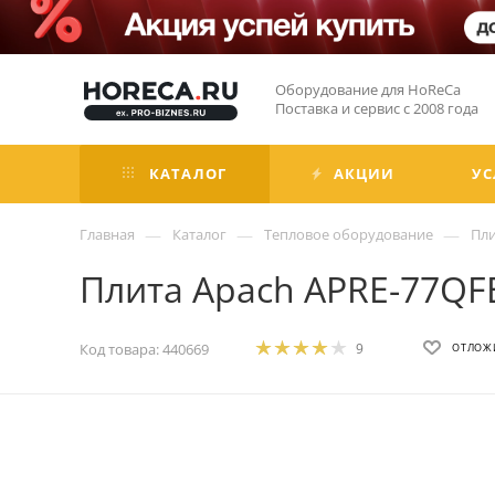
Оборудование для HoReCa
Поставка и сервис с 2008 года
КАТАЛОГ
АКЦИИ
УС
—
—
—
Главная
Каталог
Тепловое оборудование
Пл
Плита Apach APRE-77QF
Код товара:
440669
9
ОТЛОЖ