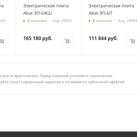
та
Электрическая плита
Электрическая плита
Abat ЭП-6ЖШ
Abat ЭП-6П
9091
Код: 29092
Код: 2909
В наличии
В наличии
165 180
руб.
111 844
руб.
аться от фактических. Перед покупкой уточняйте технические
айте носит справочный характер и не является публичной офертой.