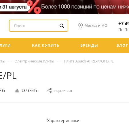
+7 4
Москва и МО
Пн-Пт:
ЛУГИ
КАК КУПИТЬ
БРЕНДЫ
БЛОГ
—
—
иты
Электрические плиты
Плита Apach APRE-77QFE/PL
E/PL
ИТЬ
СРАВНИТЬ
ПОДЕЛИТЬСЯ
Характеристики