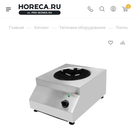
0
—
—
—
—
Главная
Каталог
Тепловое оборудование
Плиты