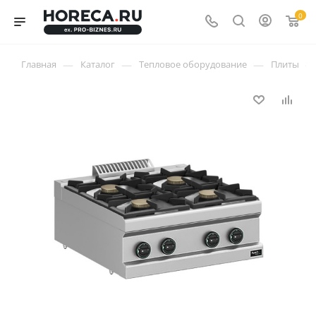
0
—
—
—
—
Главная
Каталог
Тепловое оборудование
Плиты