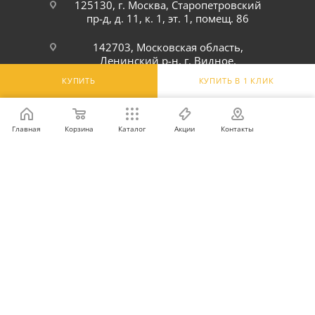
125130, г. Москва, Старопетровский
пр-д, д. 11, к. 1, эт. 1, помещ. 86
142703, Московская область,
Ленинский р-н, г. Видное,
Белокаменное шоссе, 6Ю
КУПИТЬ
КУПИТЬ В 1 КЛИК
ПОДПИСАТЬСЯ НА РАССЫЛКУ
Главная
Корзина
Каталог
Акции
Контакты
ПОЛИТИКА КОНФИДЕНЦИАЛЬНОСТИ
2026 © Интернет-магазин оптовой и розничной продажи
профессионального оборудования для оснащения объектов
торговли и общепита: инвентарь, предметы сервировки, посуда