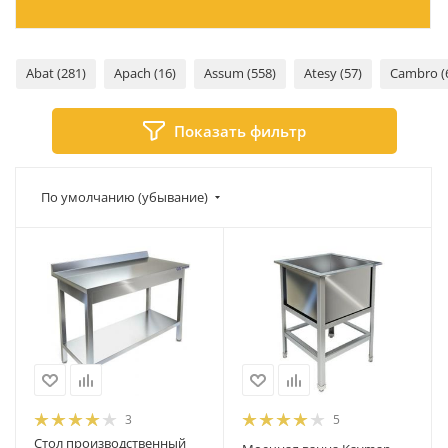
Abat (281)
Apach (16)
Assum (558)
Atesy (57)
Cambro (
Показать фильтр
По умолчанию (убывание)
3
5
Стол производственный