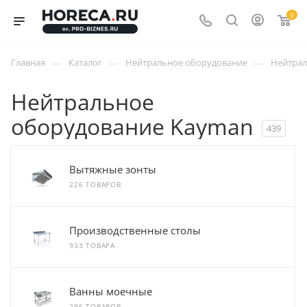
0
—
—
—
Главная
Каталог
Нейтральное оборудование
Нейтрал
Нейтральное
оборудование Kayman
439
Вытяжные зонты
226 ТОВАРОВ
Производственные столы
933 ТОВАРА
Ванны моечные
296 ТОВАРОВ