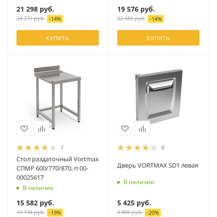
21 298
руб.
19 576
руб.
24 771
руб.
22 655
руб.
-
14
%
-
14
%
КУПИТЬ
КУПИТЬ
1
6
Стол раздаточный Vortmax
Дверь VORTMAX SD1 левая
СПМР 600/770/870, п 00-
00025617
В наличии
В наличии
5 425
руб.
15 582
руб.
6 806
руб.
19 194
руб.
-
20
%
-
19
%