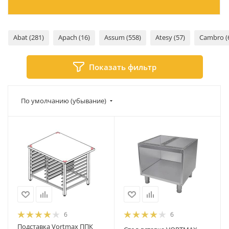
Abat (281)
Apach (16)
Assum (558)
Atesy (57)
Cambro (
Показать фильтр
По умолчанию (убывание)
6
6
Подставка Vortmax ППК