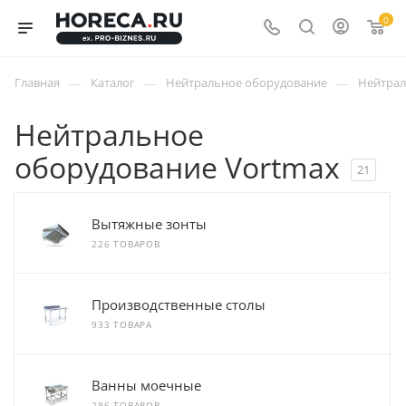
0
—
—
—
Главная
Каталог
Нейтральное оборудование
Нейтрал
Нейтральное
оборудование Vortmax
21
Вытяжные зонты
226 ТОВАРОВ
Производственные столы
933 ТОВАРА
Ванны моечные
296 ТОВАРОВ