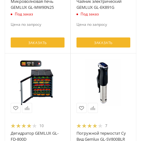
Микроволновая печь
Чайник электрический
GEMLUX GL-MW90N25
GEMLUX GL-EK891G
Под заказ
Под заказ
Цена по запросу
Цена по запросу
ЗАКАЗАТЬ
ЗАКАЗАТЬ
10
7
Дегидратор GEMLUX GL-
Погружной термостат Су
FD-800D
Вид Gemlux GL-SV800BLR