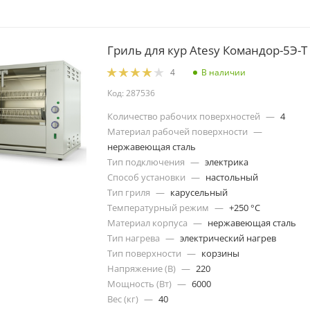
Гриль для кур Atesy Командор-5Э-Т
В наличии
4
Код: 287536
Количество рабочих поверхностей
—
4
Материал рабочей поверхности
—
нержавеющая сталь
Тип подключения
—
электрика
Способ установки
—
настольный
Тип гриля
—
карусельный
Температурный режим
—
+250 °C
Материал корпуса
—
нержавеющая сталь
Тип нагрева
—
электрический нагрев
Тип поверхности
—
корзины
Напряжение (В)
—
220
Мощность (Вт)
—
6000
Вес (кг)
—
40