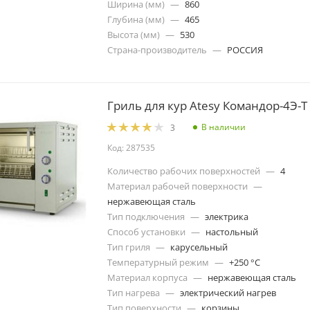
Ширина (мм)
—
860
Глубина (мм)
—
465
Высота (мм)
—
530
Страна-производитель
—
РОССИЯ
Гриль для кур Atesy Командор-4Э-Т
В наличии
3
Код: 287535
Количество рабочих поверхностей
—
4
Материал рабочей поверхности
—
нержавеющая сталь
Тип подключения
—
электрика
Способ установки
—
настольный
Тип гриля
—
карусельный
Температурный режим
—
+250 °C
Материал корпуса
—
нержавеющая сталь
Тип нагрева
—
электрический нагрев
Тип поверхности
—
корзины