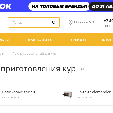
+7 4
Москва и МО
Пн-Пт:
ЛУГИ
КАК КУПИТЬ
БРЕНДЫ
БЛОГ
—
или
Гриль карусельный для кур
 приготовления кур
41
Роликовые грили
Грили Salamander
46 ТОВАРОВ
54 ТОВАРА