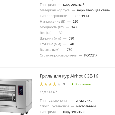
Тип гриля
—
карусельный
Материал корпуса
—
нержавеющая сталь
Тип поверхности
—
корзины
Напряжение (В)
—
220
Мощность (Вт)
—
3400
Вес (кг)
—
39
Ширина (мм)
—
580
Глубина (мм)
—
540
Высота (мм)
—
750
Страна-производитель
—
РОССИЯ
Гриль для кур Airhot CGE-16
В наличии
9
Код: 413375
Тип подключения
—
электрика
Способ установки
—
настольный
Тип гриля
—
карусельный