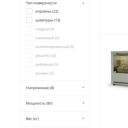
Тип поверхности
роликовый гриль (
1
)
корзины (
22
)
саламандра (
52
)
шампуры (
13
)
шампурный (
4
)
гладкая (
0
)
каменный (
0
)
комбинированная (
0
)
решетка (
0
)
рифленая (
0
)
ролики (
0
)
шампур (
0
)
Напряжение (В)
Мощность (Вт)
Вес (кг)