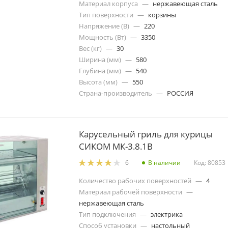
Материал корпуса
—
нержавеющая сталь
Тип поверхности
—
корзины
Напряжение (В)
—
220
Мощность (Вт)
—
3350
Вес (кг)
—
30
Ширина (мм)
—
580
Глубина (мм)
—
540
Высота (мм)
—
550
Страна-производитель
—
РОССИЯ
Карусельный гриль для курицы
СИКОМ МК-3.8.1В
В наличии
Код: 80853
6
Количество рабочих поверхностей
—
4
Материал рабочей поверхности
—
нержавеющая сталь
Тип подключения
—
электрика
Способ установки
—
настольный