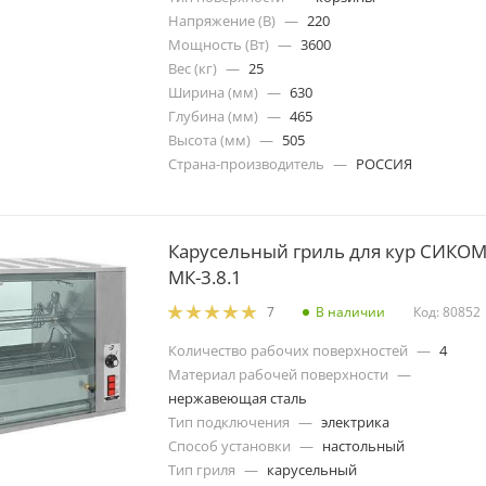
Напряжение (В)
—
220
Мощность (Вт)
—
3600
Вес (кг)
—
25
Ширина (мм)
—
630
Глубина (мм)
—
465
Высота (мм)
—
505
Страна-производитель
—
РОССИЯ
Карусельный гриль для кур СИКО
МК-3.8.1
В наличии
Код: 80852
7
Количество рабочих поверхностей
—
4
Материал рабочей поверхности
—
нержавеющая сталь
Тип подключения
—
электрика
Способ установки
—
настольный
Тип гриля
—
карусельный