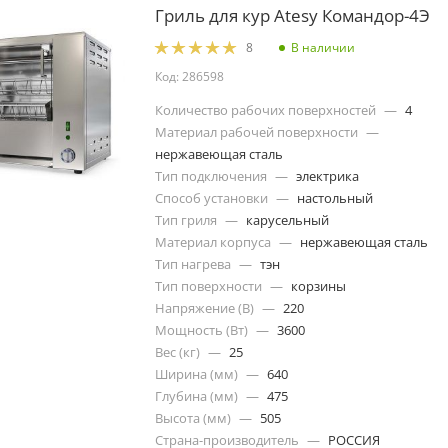
Гриль для кур Atesy Командор-4Э
В наличии
8
Код: 286598
Количество рабочих поверхностей
—
4
Материал рабочей поверхности
—
нержавеющая сталь
Тип подключения
—
электрика
Способ установки
—
настольный
Тип гриля
—
карусельный
Материал корпуса
—
нержавеющая сталь
Тип нагрева
—
тэн
Тип поверхности
—
корзины
Напряжение (В)
—
220
Мощность (Вт)
—
3600
Вес (кг)
—
25
Ширина (мм)
—
640
Глубина (мм)
—
475
Высота (мм)
—
505
Страна-производитель
—
РОССИЯ