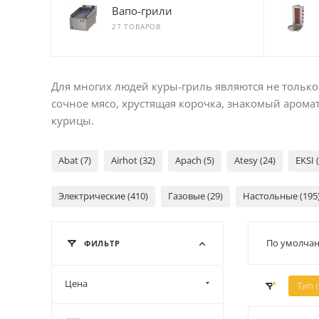
Вапо-грили
27 ТОВАРОВ
Для многих людей куры-гриль являются не тольк
сочное мясо, хрустящая корочка, знакомый аромат
курицы.
Abat (7)
Airhot (32)
Apach (5)
Atesy (24)
EKSI 
Электрические (410)
Газовые (29)
Настольные (195
По умолчан
ФИЛЬТР
Цена
Тип 