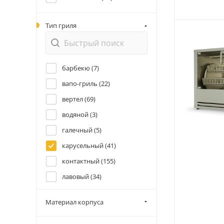
Тип гриля
барбекю (
7
)
вапо-гриль (
22
)
вертел (
69
)
водяной (
3
)
галечный (
5
)
карусельный (
41
)
контактный (
155
)
лавовый (
34
)
лавовый гриль (
1
)
Материал корпуса
мангал (
3
)
роликовый (
45
)