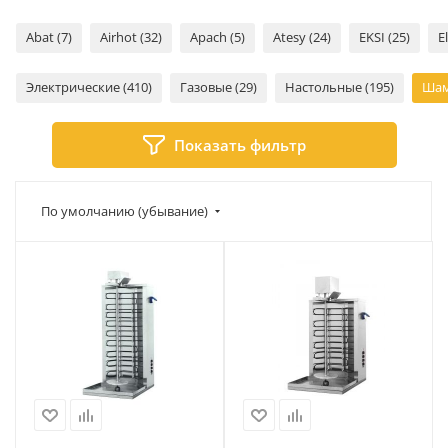
Abat (7)
Airhot (32)
Apach (5)
Atesy (24)
EKSI (25)
E
Электрические (410)
Газовые (29)
Настольные (195)
Шам
Показать фильтр
По умолчанию (убывание)