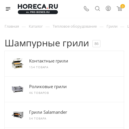
0
—
—
—
—
Главная
Каталог
Тепловое оборудование
Грили
Шампурные грили
86
Контактные грили
154 ТОВАРА
Роликовые грили
46 ТОВАРОВ
Грили Salamander
54 ТОВАРА