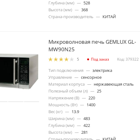
Глубина (мм)
—
528
Высота (мм)
—
368
Страна-производитель
—
КИТАЙ
Микроволновая печь GEMLUX GL-
MW90N25
Под заказ
Код: 379322
5
Тип подключения
—
электрика
Управление
—
сенсорное
Материал корпуса
—
нержавеющая сталь
Полезный объем (л)
—
25
Напряжение (В)
—
220
Мощность (Вт)
—
1400
Вес (кг)
—
13.9
Ширина (мм)
—
483
Глубина (мм)
—
422
Высота (мм)
—
281
Страна-производитель
—
КИТАЙ