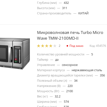
Глубина (мм)
—
432
Высота (мм)
—
311
Страна-производитель
—
КИТАЙ
Микроволновая печь Turbo Micro
Wave TMW-2100MD-II
Под заказ
Код: 454576
2
Количество уровней мощности
—
5
Таймер
—
да
Управление
—
сенсорное
Материал корпуса
—
нержавеющая сталь
Диаметр вращающейся тарелки (мм)
—
356
Полезный объем (л)
—
34
Напряжение (В)
—
220
Мощность (Вт)
—
2100
Вес (кг)
—
32.2
Ширина (мм)
—
574
Глубина (мм)
—
528