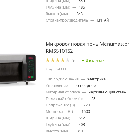
Ширина (мм)
—
553
Глубина (мм)
—
485
Высота (мм)
—
343
Страна-производитель
—
КИТАЙ
Микроволновая печь Menumaster
RMS510TS2
В наличии
9
Код: 369033
Тип подключения
—
электрика
Управление
—
сенсорное
Материал корпуса
—
нержавеющая сталь
Полезный объем (л)
—
23
Напряжение (В)
—
220
Мощность (Вт)
—
1500
Ширина (мм)
—
512
Глубина (мм)
—
403
Высота (мм)
—
310