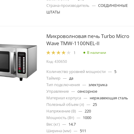
Страна-производитель
—
СОЕДИНЕННЫЕ
ШТАТЫ
Микроволновая печь Turbo Micro
Wave TMW-1100NEL-II
В наличии
1
Код: 430650
Количество уровней мощности
—
5
Таймер
—
да
Тип подключения
—
электрика
Управление
—
сенсорное
Материал корпуса
—
нержавеющая сталь
Полезный объем (л)
—
25
Напряжение (В)
—
220
Мощность (Вт)
—
1000
Вес (кг)
—
14.7
Ширина (мм)
—
511