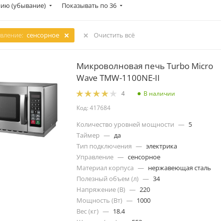
ию (убывание)
Показывать по 36
вление:
сенсорное
Очистить всё
Микроволновая печь Turbo Micro
Wave TMW-1100NE-II
В наличии
4
Код: 417684
Количество уровней мощности
—
5
Таймер
—
да
Тип подключения
—
электрика
Управление
—
сенсорное
Материал корпуса
—
нержавеющая сталь
Полезный объем (л)
—
34
Напряжение (В)
—
220
Мощность (Вт)
—
1000
Вес (кг)
—
18.4