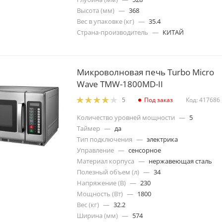
Высота (мм)
—
368
Вес в упаковке (кг)
—
35.4
Страна-производитель
—
КИТАЙ
Микроволновая печь Turbo Micro
Wave TMW-1800MD-II
Под заказ
Код: 417686
5
Количество уровней мощности
—
5
Таймер
—
да
Тип подключения
—
электрика
Управление
—
сенсорное
Материал корпуса
—
нержавеющая сталь
Полезный объем (л)
—
34
Напряжение (В)
—
230
Мощность (Вт)
—
1800
Вес (кг)
—
32.2
Ширина (мм)
—
574