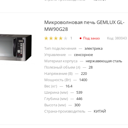
Микроволновая печь GEMLUX GL-
MW90G28
Под заказ
Код: 380043
1
Тип подключения
—
электрика
Управление
—
сенсорное
Материал корпуса
—
нержавеющая сталь
Полезный объем (л)
—
28
Напряжение (В)
—
220
Мощность (Вт)
—
1400
Вес (кг)
—
16.4
Ширина (мм)
—
539
Глубина (мм)
—
446
Высота (мм)
—
300
Страна-производитель
—
КИТАЙ