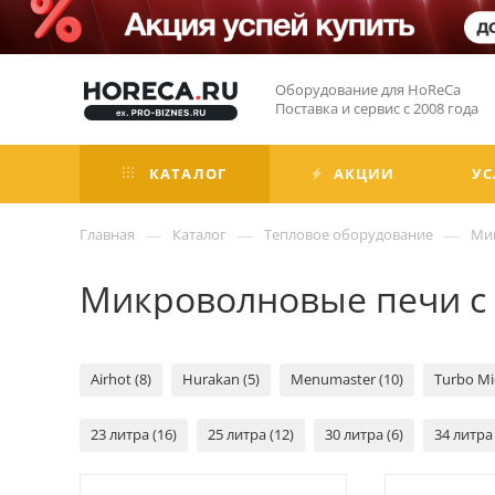
Оборудование для HoReCa
Поставка и сервис с 2008 года
КАТАЛОГ
АКЦИИ
УС
—
—
—
Главная
Каталог
Тепловое оборудование
Ми
Микроволновые печи с
Airhot (8)
Hurakan (5)
Menumaster (10)
Turbo Mi
23 литра (16)
25 литра (12)
30 литра (6)
34 литра 