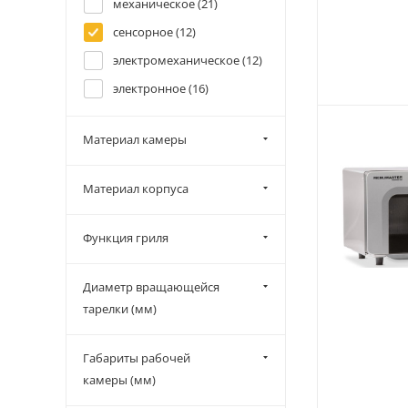
механическое (
21
)
сенсорное (
12
)
электромеханическое (
12
)
электронное (
16
)
Материал камеры
Материал корпуса
Функция гриля
Диаметр вращающейся
тарелки (мм)
Габариты рабочей
камеры (мм)