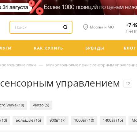
+7 4
Москва и МО
Пн-Пт:
ЛУГИ
КАК КУПИТЬ
БРЕНДЫ
БЛОГ
—
кроволновые печи
Микроволновые печи с сенсорным управлени
 сенсорным управлением
12
cro Wave (10)
Viatto (5)
(10)
Большие (16)
900вт (7)
1000вт (10)
1400вт (15)
Мо