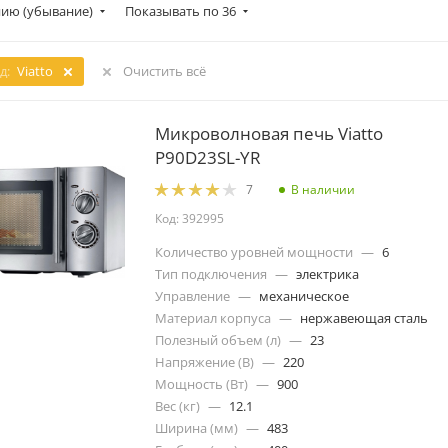
ию (убывание)
Показывать по 36
д:
Viatto
Очистить всё
Микроволновая печь Viatto
P90D23SL-YR
В наличии
7
Код: 392995
Количество уровней мощности
—
6
Тип подключения
—
электрика
Управление
—
механическое
Материал корпуса
—
нержавеющая сталь
Полезный объем (л)
—
23
Напряжение (В)
—
220
Мощность (Вт)
—
900
Вес (кг)
—
12.1
Ширина (мм)
—
483