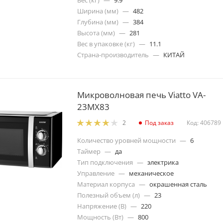
Вес (кг)
—
9.9
Ширина (мм)
—
482
Глубина (мм)
—
384
Высота (мм)
—
281
Вес в упаковке (кг)
—
11.1
Страна-производитель
—
КИТАЙ
Микроволновая печь Viatto VA-
23MX83
Под заказ
Код: 406789
2
Количество уровней мощности
—
6
Таймер
—
да
Тип подключения
—
электрика
Управление
—
механическое
Материал корпуса
—
окрашенная сталь
Полезный объем (л)
—
23
Напряжение (В)
—
220
Мощность (Вт)
—
800