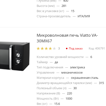
Глубина (мм)
—
400
Высота (мм)
—
281
Вес в упаковке (кг)
—
15
Страна-производитель
—
ИТАЛИЯ
Микроволновая печь Viatto VA-
30MX67
Под заказ
Код: 406791
3
Количество уровней мощности
—
6
Таймер
—
да
Тип подключения
—
электрика
Управление
—
механическое
Материал корпуса
—
окрашенная сталь
Диаметр вращающейся тарелки (мм)
—
315
Полезный объем (л)
—
30
Напряжение (В)
—
220
Мощность (Вт)
—
1000
Вес (кг)
—
15.6