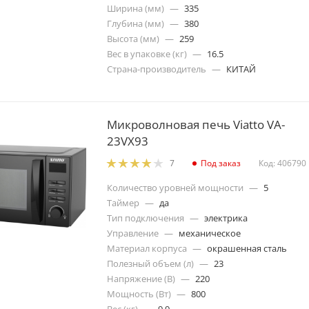
Ширина (мм)
—
335
Глубина (мм)
—
380
Высота (мм)
—
259
Вес в упаковке (кг)
—
16.5
Страна-производитель
—
КИТАЙ
Микроволновая печь Viatto VA-
23VX93
Под заказ
Код: 406790
7
Количество уровней мощности
—
5
Таймер
—
да
Тип подключения
—
электрика
Управление
—
механическое
Материал корпуса
—
окрашенная сталь
Полезный объем (л)
—
23
Напряжение (В)
—
220
Мощность (Вт)
—
800