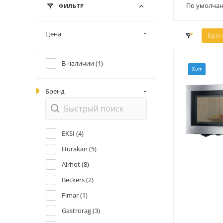
По умолчан
ФИЛЬТР
Цена
Брен
В наличии (
1
)
Хит
Бренд
EKSI (
4
)
Hurakan (
5
)
Airhot (
8
)
Beckers (
2
)
Fimar (
1
)
Gastrorag (
3
)