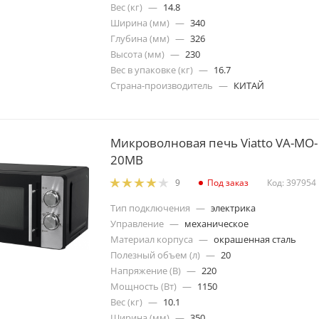
Вес (кг)
—
14.8
Ширина (мм)
—
340
Глубина (мм)
—
326
Высота (мм)
—
230
Вес в упаковке (кг)
—
16.7
Страна-производитель
—
КИТАЙ
Микроволновая печь Viatto VA-MO-
20MB
Под заказ
Код: 397954
9
Тип подключения
—
электрика
Управление
—
механическое
Материал корпуса
—
окрашенная сталь
Полезный объем (л)
—
20
Напряжение (В)
—
220
Мощность (Вт)
—
1150
Вес (кг)
—
10.1
Ширина (мм)
—
350