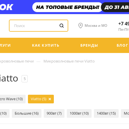
+7 4
Москва и МО
Пн-Пт:
ЛУГИ
КАК КУПИТЬ
БРЕНДЫ
БЛОГ
—
кроволновые печи
Микроволновые печи Viatto
atto
5
cro Wave (10)
Viatto (5)
(10)
Большие (16)
900вт (7)
1000вт (10)
1400вт (15)
Мо