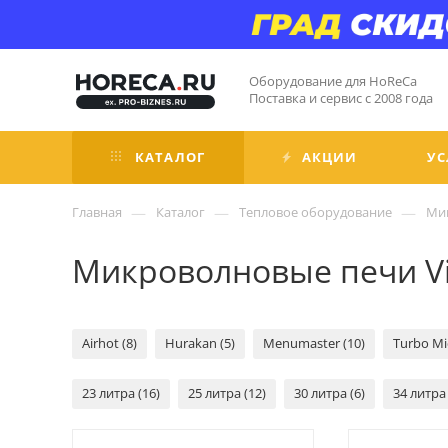
Оборудование для HoReCa
Поставка и сервис с 2008 года
КАТАЛОГ
АКЦИИ
УС
—
—
—
Главная
Каталог
Тепловое оборудование
Ми
Микроволновые печи Vi
Airhot (8)
Hurakan (5)
Menumaster (10)
Turbo Mi
23 литра (16)
25 литра (12)
30 литра (6)
34 литра 