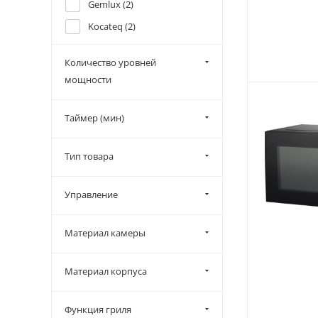
Gemlux (
2
)
Kocateq (
2
)
Menumaster (
10
)
Количество уровней
Minneapolis (
3
)
мощности
Rosso (
1
)
Samsung (
4
)
Таймер (мин)
Turbo Air (
3
)
Тип товара
Turbo Micro Wave (
7
)
Viatto (
5
)
Управление
Waring (
1
)
Материал камеры
Материал корпуса
Функция гриля