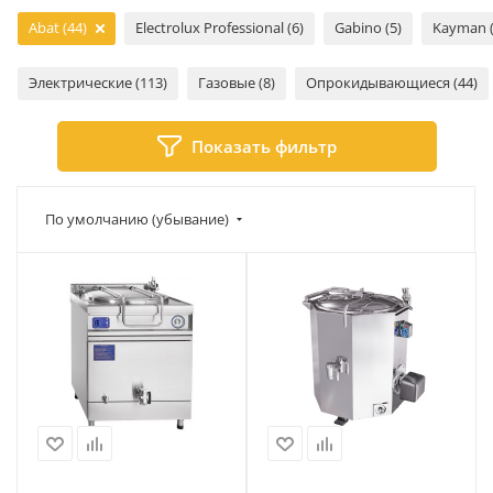
Abat (44)
Electrolux Professional (6)
Gabino (5)
Kayman (
Электрические (113)
Газовые (8)
Опрокидывающиеся (44)
Показать фильтр
По умолчанию (убывание)