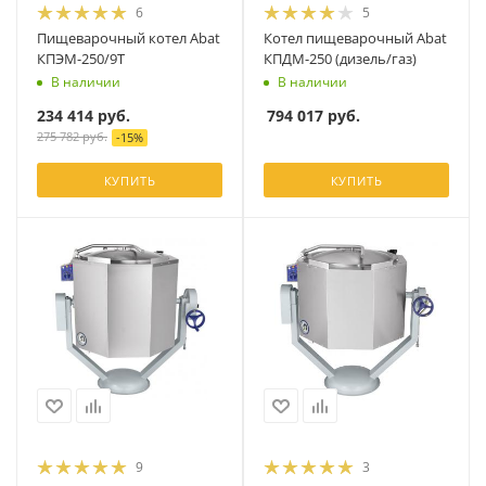
6
5
Пищеварочный котел Abat
Котел пищеварочный Abat
КПЭМ-250/9Т
КПДМ-250 (дизель/газ)
В наличии
В наличии
234 414
руб.
794 017
руб.
275 782
руб.
-
15
%
КУПИТЬ
КУПИТЬ
9
3