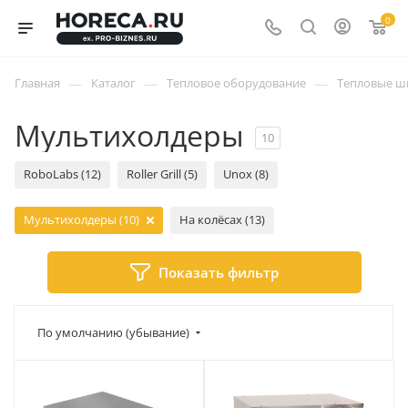
0
—
—
—
Главная
Каталог
Тепловое оборудование
Тепловые ш
Мультихолдеры
10
RoboLabs (12)
Roller Grill (5)
Unox (8)
Мультихолдеры (10)
На колёсах (13)
Показать фильтр
По умолчанию (убывание)