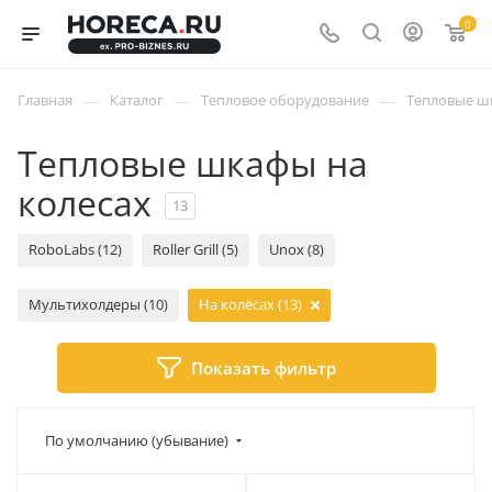
0
—
—
—
Главная
Каталог
Тепловое оборудование
Тепловые ш
Тепловые шкафы на
колесах
13
RoboLabs (12)
Roller Grill (5)
Unox (8)
Мультихолдеры (10)
На колёсах (13)
Показать фильтр
По умолчанию (убывание)