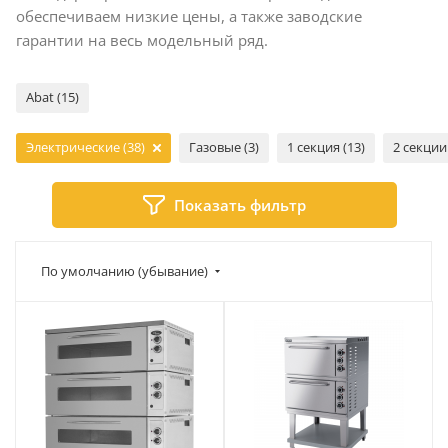
обеспечиваем низкие цены, а также заводские
гарантии на весь модельный ряд.
Abat (15)
Электрические (38)
Газовые (3)
1 секция (13)
2 секции 
Показать фильтр
По умолчанию (убывание)