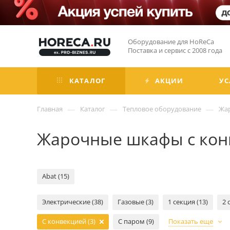
Оборудование для HoReCa
Поставка и сервис с 2008 года
КАТАЛОГ
АКЦИИ
УС
—
—
—
Главная
Каталог
Тепловое оборудование
Жа
Жарочные шкафы с кон
Abat (15)
Электрические (38)
Газовые (3)
1 секция (13)
2 
С конвекцией (3)
С паром (9)
Показать еще