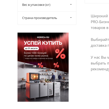
Вес в упаковке (кг)
Широкий в
Страна-производитель
PRO-Бизне
товаров в 
Выбирайте
доставка 
У нас Вы 
выбрать 
рекоменду