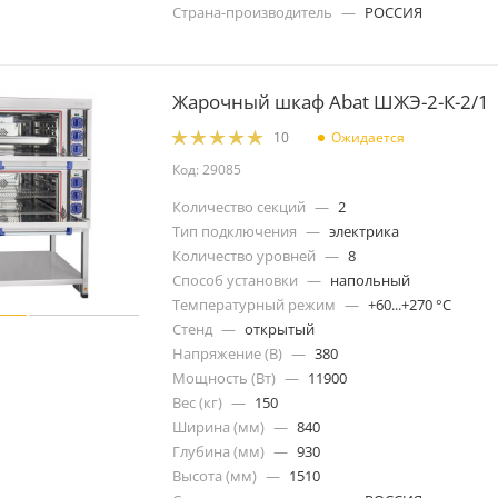
Страна-производитель
—
РОССИЯ
Жарочный шкаф Abat ШЖЭ-2-К-2/1
Ожидается
10
Код: 29085
Количество секций
—
2
Тип подключения
—
электрика
Количество уровней
—
8
Способ установки
—
напольный
Температурный режим
—
+60...+270 °C
Стенд
—
открытый
Напряжение (В)
—
380
Мощность (Вт)
—
11900
Вес (кг)
—
150
Ширина (мм)
—
840
Глубина (мм)
—
930
Высота (мм)
—
1510