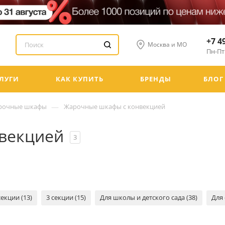
+7 4
Москва и МО
Пн-Пт:
ЛУГИ
КАК КУПИТЬ
БРЕНДЫ
БЛОГ
—
рочные шкафы
Жарочные шкафы с конвекцией
векцией
3
секции (13)
3 секции (15)
Для школы и детского сада (38)
Для 