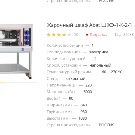
Страна-производитель
—
РОССИЯ
Жарочный шкаф Abat ШЖЭ-1-К-2/1
Под заказ
Код: 29083
10
Количество секций
—
1
Тип подключения
—
электрика
Количество уровней
—
4
Способ установки
—
напольный
Температурный режим
—
+60...+270 °C
Стенд
—
открытый
Напряжение (В)
—
220
Мощность (Вт)
—
6000
Вес (кг)
—
90
Ширина (мм)
—
840
Глубина (мм)
—
930
Высота (мм)
—
1080
Страна-производитель
—
РОССИЯ