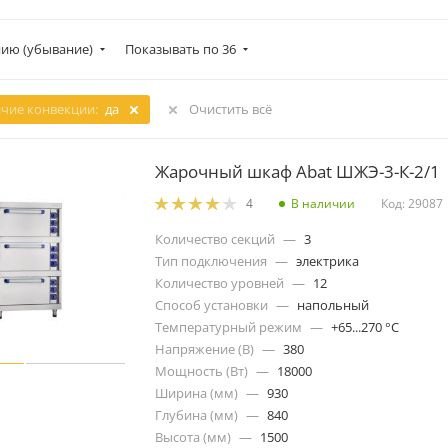
ию (убывание)
Показывать по 36
чие конвекции:
да
Очистить всё
Жарочный шкаф Abat ШЖЭ-3-К-2/1
В наличии
Код: 29087
4
Количество секций
—
3
Тип подключения
—
электрика
Количество уровней
—
12
Способ установки
—
напольный
Температурный режим
—
+65...270 °C
Напряжение (В)
—
380
Мощность (Вт)
—
18000
Ширина (мм)
—
930
Глубина (мм)
—
840
Высота (мм)
—
1500