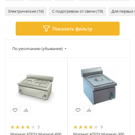
Электрические (16)
С подогревом от свечи (19)
Для первых 
Показать фильтр
По умолчанию (убывание)
5
9
Мармит ATESY Мармит-600
Мармит ATESY Мармит-300