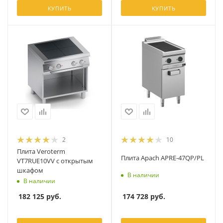
КУПИТЬ
КУПИТЬ
2
10
Плита Veroterm
Плита Apach APRE-47QP/PL
VT7RUE10VV с открытым
шкафом
В наличии
В наличии
174 728
руб.
182 125
руб.