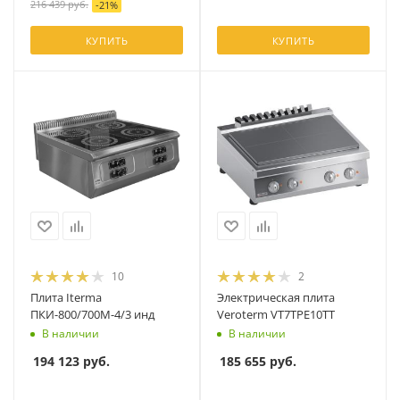
216 439
руб.
-
21
%
КУПИТЬ
КУПИТЬ
10
2
Плита Iterma
Электрическая плита
ПКИ-800/700М-4/3 инд
Veroterm VT7TPE10TT
В наличии
В наличии
194 123
руб.
185 655
руб.