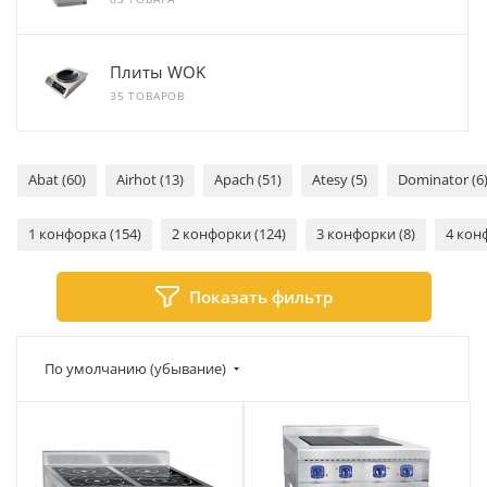
Плиты WOK
35 ТОВАРОВ
Abat (60)
Airhot (13)
Apach (51)
Atesy (5)
Dominator (6
1 конфорка (154)
2 конфорки (124)
3 конфорки (8)
4 кон
Показать фильтр
По умолчанию (убывание)