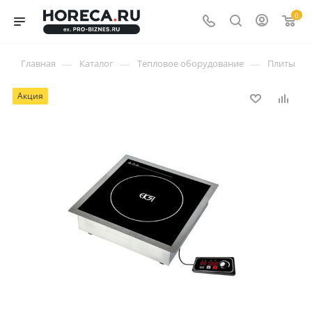
0
—
—
—
—
Главная
Каталог
Тепловое оборудование
Плиты
Акция