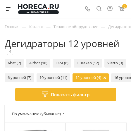
0
—
—
—
Главная
Каталог
Тепловое оборудование
Дегидратор
Дегидраторы 12 уровней
4
Abat (7)
Airhot (18)
EKSI (6)
Hurakan (12)
Viatto (3)
6 уровней (7)
10 уровней (11)
12 уровней (4)
16 уровне
Показать фильтр
По умолчанию (убывание)