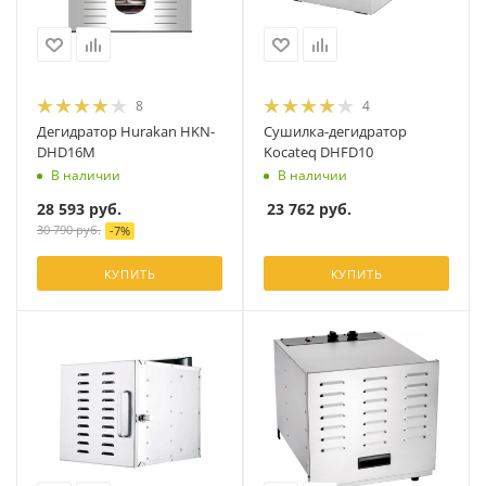
8
4
Дегидратор Hurakan HKN-
Сушилка-дегидратор
DHD16M
Kocateq DHFD10
В наличии
В наличии
28 593
руб.
23 762
руб.
30 790
руб.
-
7
%
КУПИТЬ
КУПИТЬ