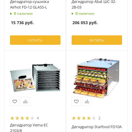
Дегидратор-сушилка
Дегидратор Abat ШС-32-
Airhot FD-12 GLASS-L
2В-03
В наличии
В наличии
15 736
руб.
206 053
руб.
КУПИТЬ
КУПИТЬ
4
2
Дегидратор Vema EC
Дегидратор Starfood FD10A
2103/8