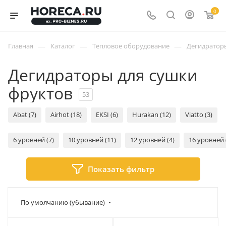
0
—
—
—
Главная
Каталог
Тепловое оборудование
Дегидратор
Дегидраторы для сушки
фруктов
53
Abat (7)
Airhot (18)
EKSI (6)
Hurakan (12)
Viatto (3)
6 уровней (7)
10 уровней (11)
12 уровней (4)
16 уровней 
Показать фильтр
По умолчанию (убывание)