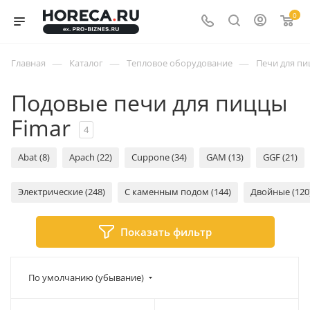
0
—
—
—
Главная
Каталог
Тепловое оборудование
Печи для п
Подовые печи для пиццы
Fimar
4
Abat (8)
Apach (22)
Cuppone (34)
GAM (13)
GGF (21)
Электрические (248)
С каменным подом (144)
Двойные (120
Показать фильтр
По умолчанию (убывание)