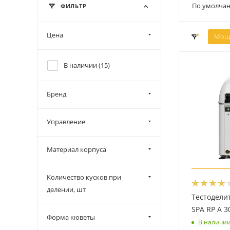
По умолчан
ФИЛЬТР
Цена
Мощн
В наличии (
15
)
Бренд
Управление
Материал корпуса
Количество кусков при
делении, шт
Тестодели
SPA RP A 3
Форма кюветы
В наличи