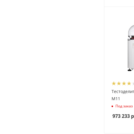
Тестодели
M11
Под заказ
973 233
р