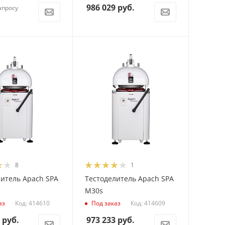
986 029
руб.
апросу
8
1
литель Apach SPA
Тестоделитель Apach SPA
M30s
Код: 414610
Код: 414609
аз
Под заказ
руб.
973 233
руб.