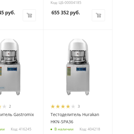
Код: ЦБ-00004185
45
руб.
655 352
руб.
2
3
итель Gastromix
Тестоделитель Hurakan
HKN-SPA36
Код: 416245
Код: 404218
чии
В наличии