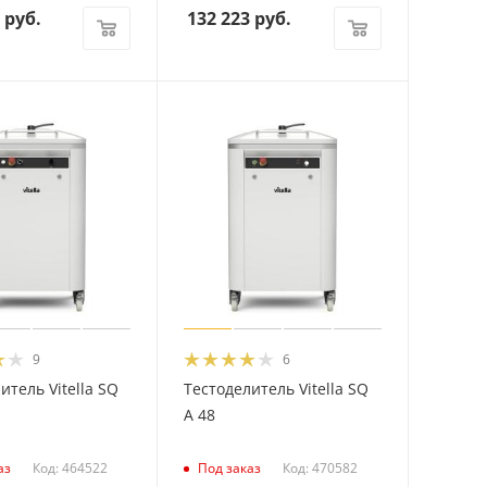
руб.
132 223
руб.
9
6
итель Vitella SQ
Тестоделитель Vitella SQ
A 48
Код: 464522
Код: 470582
аз
Под заказ