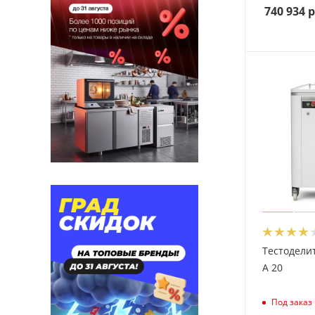
740 934
р
Тестоделит
A 20
Под заказ