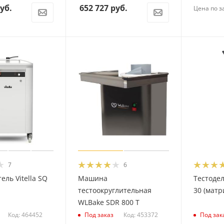
уб.
652 727
руб.
Цена по з
7
6
ель Vitella SQ
Машина
Тестодел
тестоокруглительная
30 (матр
WLBake SDR 800 T
Код: 464452
Код: 453372
Под заказ
Под зак