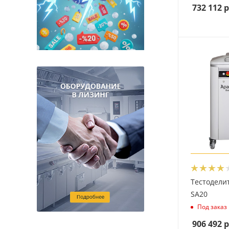
732 112
р
Тестодели
SA20
Под заказ
906 492
р