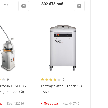
802 678
руб.
апросу
9
6
итель EKSI EFK-
Тестоделитель Apach SQ
ица 36 частей)
SA60
Код: 422786
Код: 440746
аз
Под заказ