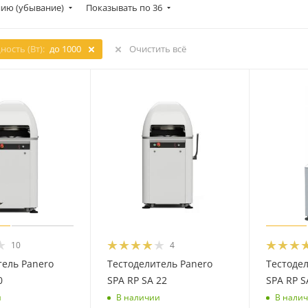
ию (убывание)
Показывать по 36
ость (Вт):
до 1000
Очистить всё
10
4
тель Panero
Тестоделитель Panero
Тестодел
0
SPA RP SA 22
SPA RP S
и
В наличии
В нали