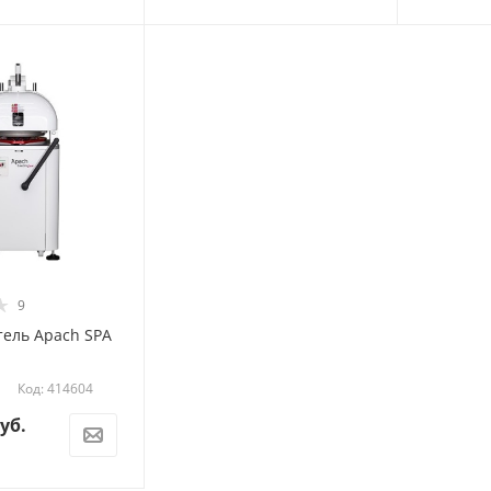
9
тель Apach SPA
Код: 414604
уб.