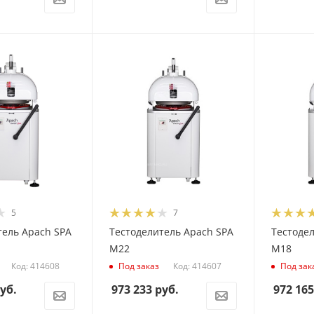
5
7
тель Apach SPA
Тестоделитель Apach SPA
Тестоде
M22
M18
Код: 414608
Код: 414607
Под заказ
Под зак
уб.
973 233
руб.
972 165