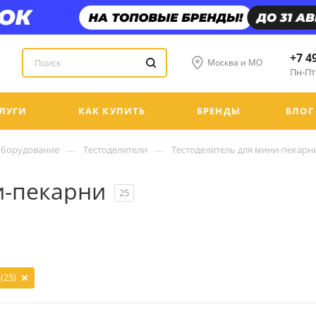
+7 4
Москва и МО
Пн-Пт:
ЛУГИ
КАК КУПИТЬ
БРЕНДЫ
БЛОГ
—
—
оборудование
Тестоделители
Тестоделитель для мини-пекарн
и-пекарни
25
(25)