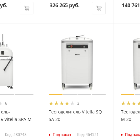
уб.
326 265
руб.
140 761
6
3
тель-
Тестоделитель Vitella SQ
Тестодел
ь Vitella SPA M
SA 20
M 20
Код: 580748
Код: 464521
Под заказ
Под зак