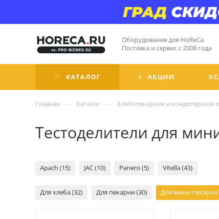
Оборудование для HoReCa
Поставка и сервис с 2008 года
КАТАЛОГ
АКЦИИ
УС
—
—
Главная
Каталог
Хлебопекарное и кондитерское 
Тестоделители для мин
Apach (15)
JAC (10)
Panero (5)
Vitella (43)
Для хлеба (32)
Для пекарни (30)
Для мини-пекарни 