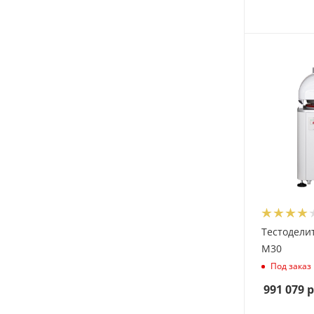
Тестодели
M30
Под заказ
991 079
р