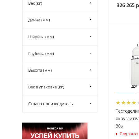
Вес (кг)
326 265
р
Длина (мм)
Ширина (мм)
Глубина (мм)
Высота (мм)
Вес в упаковке (кг)
Страна-производитель
Тестодели
округлител
30s
Под заказ