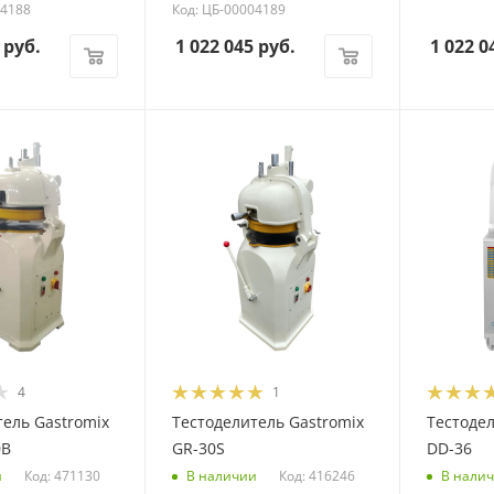
04188
Код: ЦБ-00004189
руб.
1 022 045
руб.
1 022 0
4
1
тель Gastromix
Тестоделитель Gastromix
Тестодел
0В
GR-30S
DD-36
Код: 471130
Код: 416246
и
В наличии
В нали