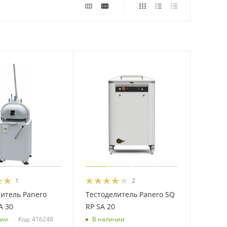
1
2
итель Panero
Тестоделитель Panero SQ
A 30
RP SA 20
Код: 416248
чии
В наличии