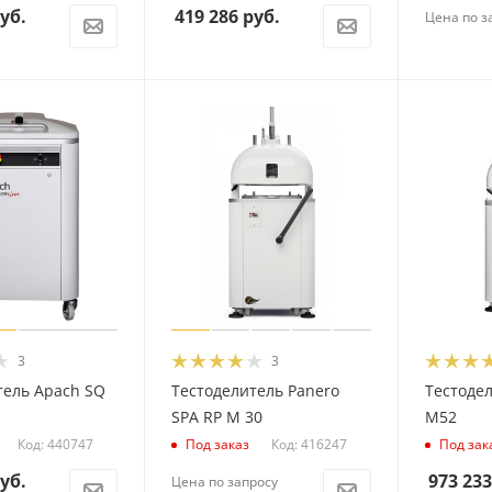
уб.
419 286
руб.
Цена по з
3
3
тель Apach SQ
Тестоделитель Panero
Тестоде
SPA RP M 30
M52
Код: 440747
Код: 416247
Под заказ
Под зак
уб.
973 233
Цена по запросу