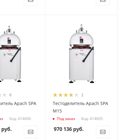
6
2
литель Apach SPA
Тестоделитель Apach SPA
M15
Код: 414606
Код: 414605
аз
Под заказ
руб.
970 136
руб.