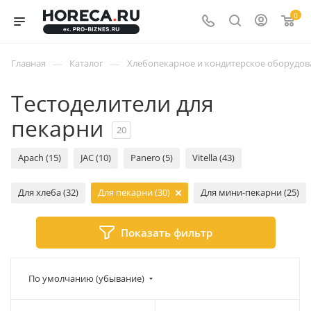
0
—
—
Главная
Каталог
Хлебопекарное и кондитерское оборудов
Тестоделители для
пекарни
20
Apach (15)
JAC (10)
Panero (5)
Vitella (43)
Для хлеба (32)
Для пекарни (30)
Для мини-пекарни (25)
Показать фильтр
По умолчанию (убывание)