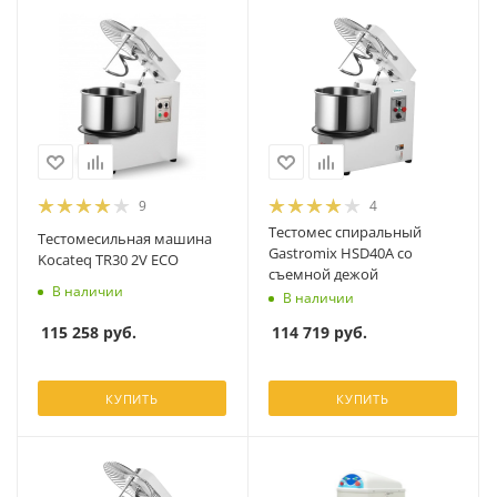
9
4
Тестомес спиральный
Тестомесильная машина
Gastromix HSD40A со
Kocateq TR30 2V ECO
съемной дежой
В наличии
В наличии
115 258
руб.
114 719
руб.
КУПИТЬ
КУПИТЬ