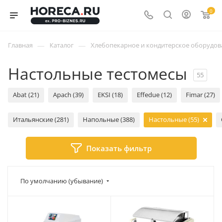
0
—
—
Главная
Каталог
Хлебопекарное и кондитерское оборудов
Настольные тестомесы
55
Abat (21)
Apach (39)
EKSI (18)
Effedue (12)
Fimar (27)
Итальянские (281)
Напольные (388)
Настольные (55)
Показать фильтр
По умолчанию (убывание)