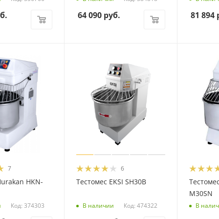
б.
64 090
руб.
81 894
р
7
6
Hurakan HKN-
Тестомес EKSI SH30B
Тестоме
M30SN
Код: 374303
Код: 474322
и
В наличии
В нали