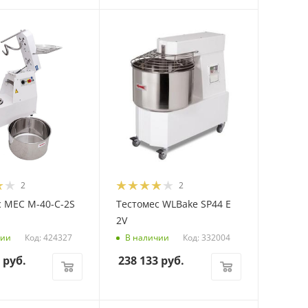
2
2
с MEC M-40-C-2S
Тестомес WLBake SP44 E
2V
Код: 424327
Код: 332004
чии
В наличии
руб.
238 133
руб.