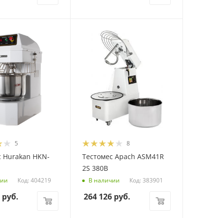
5
8
с Hurakan HKN-
Тестомес Apach ASM41R
2S 380В
Код: 404219
Код: 383901
чии
В наличии
руб.
264 126
руб.