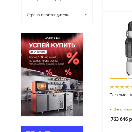
Страна-производитель
Тестомес A
В наличи
763 646
р