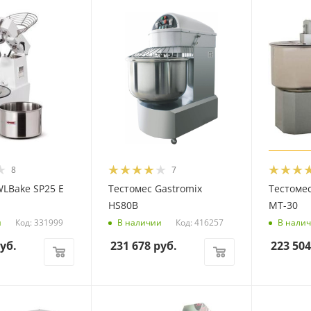
8
7
WLBake SP25 E
Тестомес Gastromix
Тестоме
HS80B
МТ-30
Код: 331999
Код: 416257
и
В наличии
В нали
уб.
231 678
руб.
223 504