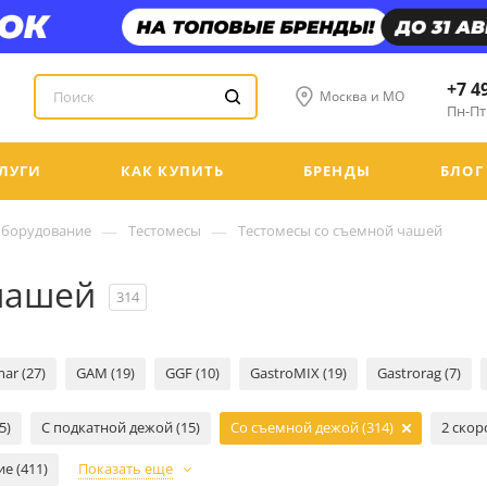
+7 4
Москва и МО
Пн-Пт:
ЛУГИ
КАК КУПИТЬ
БРЕНДЫ
БЛОГ
—
—
оборудование
Тестомесы
Тестомесы со съемной чашей
чашей
314
mar (27)
GAM (19)
GGF (10)
GastroMIX (19)
Gastrorag (7)
5)
С подкатной дежой (15)
Со съемной дежой (314)
2 скор
е (411)
Показать еще