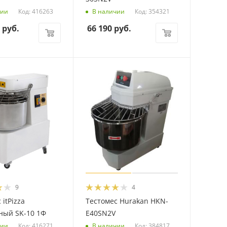
Код: 416263
Код: 354321
чии
В наличии
руб.
66 190
руб.
9
4
 itPizza
Тестомес Hurakan HKN-
ный SK-10 1Ф
E40SN2V
Код: 416271
Код: 384817
чии
В наличии