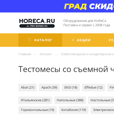
Оборудование для HoReCa
Поставка и сервис с 2008 года
КАТАЛОГ
АКЦИИ
УС
—
—
Главная
Каталог
Хлебопекарное и кондитерское 
Тестомесы со съемной 
Abat (21)
Apach (39)
EKSI (18)
Effedue (12)
Fi
Итальянские (281)
Напольные (388)
Настольные (5
Горизонтальные (19)
Китайские (119)
Электрически