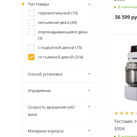
Тип товара
В наличи
горизонтальный (
19
)
56 599
ру
несъемная дежа (
49
)
опрокидывающаяся дежа
(
3
)
с подкатной дежой (
15
)
со съемной дежой (
314
)
Способ установки
Управление
Скорость вращения (об/
мин)
Тестомес 
30SN
Материал корпуса
В наличи