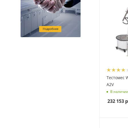
Тестомес 
A2V
В наличи
232 153
р