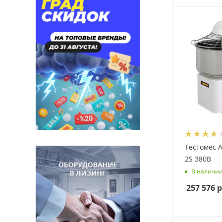
Тестомес 
2S 380В
В наличи
257 576
р