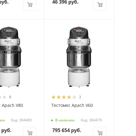
уб.
46 396
руб.
8
3
 Apach V80
Тестомес Apach V60
Код: 384480
Код: 384479
чии
В наличии
руб.
795 654
руб.