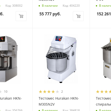
Код: 308002
Код: 404220
и
В наличии
В нали
б.
55 777
руб.
152 261
10
2
Hurakan HKN-
Тестомес Hurakan HKN-
Тестомес
M30SN2V
спираль
Код: 356766
Код: 384818
и
В наличии
В нали