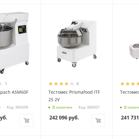
1
6
Apach ASM60F
Тестомес Prismafood ITF
Тестоме
25 2V
Код: 384398
Код: 468501
и
В наличии
В нали
уб.
242 096
руб.
241 731