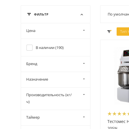
По умолчан
ФИЛЬТР
Цена
Тип 
В наличии (
190
)
Бренд
Назначение
Производительность (кг/
ч)
Таймер
Тестомес 
20SN