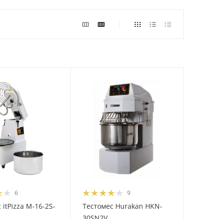
6
9
 itPizza M-16-2S-
Тестомес Hurakan HKN-
30SN2V