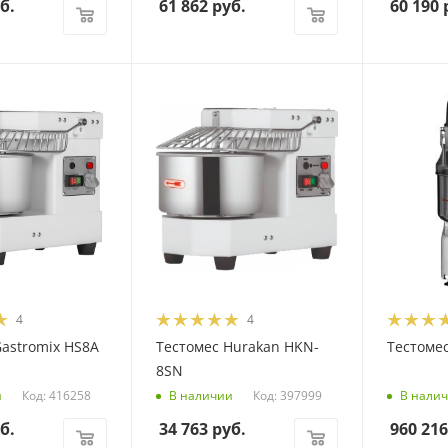
б.
61 862
руб.
60 190
р
4
4
Gastromix HS8A
Тестомес Hurakan HKN-
Тестомес
8SN
Код: 416258
Код: 397999
и
В наличии
В нали
б.
34 763
руб.
960 216