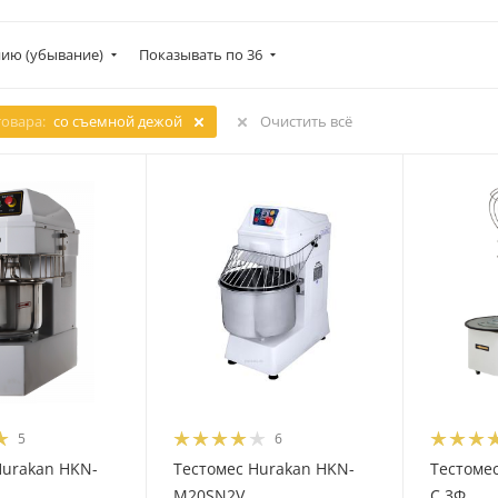
ию (убывание)
Показывать по 36
товара:
со съемной дежой
Очистить всё
5
6
Hurakan HKN-
Тестомес Hurakan HKN-
Тестомес
M20SN2V
C 3Ф