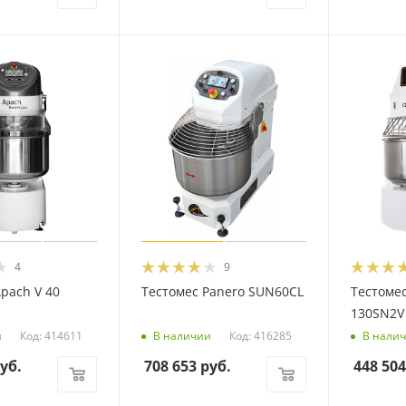
4
9
pach V 40
Тестомес Panero SUN60CL
Тестоме
130SN2V
Код: 414611
Код: 416285
и
В наличии
В нали
уб.
708 653
руб.
448 504