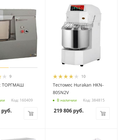
9
10
с ТОРГМАШ
Тестомес Hurakan HKN-
80SN2V
Код: 160409
Код: 384815
чии
В наличии
руб.
219 806
руб.