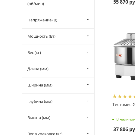
55 870
ру
(об/мин)
Напряжение (В)
Мощность (Вт)
Вес (кг)
Длина (мм)
Ширина (мм)
Глубина (мм)
Тестомес 
Высота (мм)
В наличи
37 806
ру
Вес в упаковке (кг)