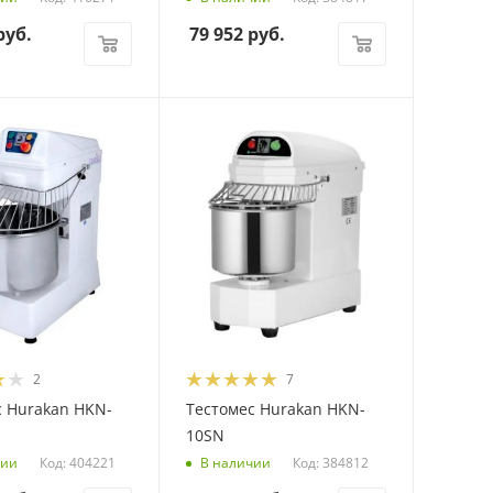
уб.
79 952
руб.
2
7
с Hurakan HKN-
Тестомес Hurakan HKN-
10SN
Код: 404221
Код: 384812
чии
В наличии