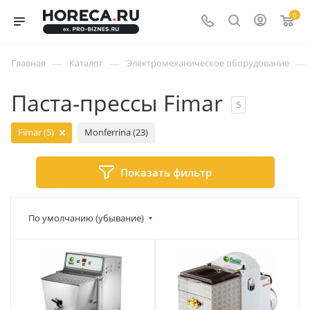
0
—
—
—
Главная
Каталог
Электромеханическое оборудование
Паста-прессы Fimar
5
Fimar (5)
Monferrina (23)
Показать фильтр
По умолчанию (убывание)