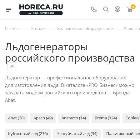
0
—
—
—
Главная
Каталог
Холодильное оборудование
Льдоге
Льдогенераторы
российского производства
30
Льдогенератор ― профессиональное оборудование
для изготовления льда. В каталоге «PRO-Бизнес» можно
заказать модели российского производства ― бренда
Abat.
Abat (30)
Apach (49)
Aristarco (14)
Brema (124)
Cooleq 
Кубиковый лед (276)
Чешуйчатый лед (34)
Пальчиковый лед