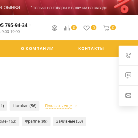
95 795-94-34
0
0
0
 9:00-19:00
О КОМПАНИИ
КОНТАКТЫ
11)
Hurakan (56)
Показать еще
рме (163)
Фраппе (99)
Заливные (53)