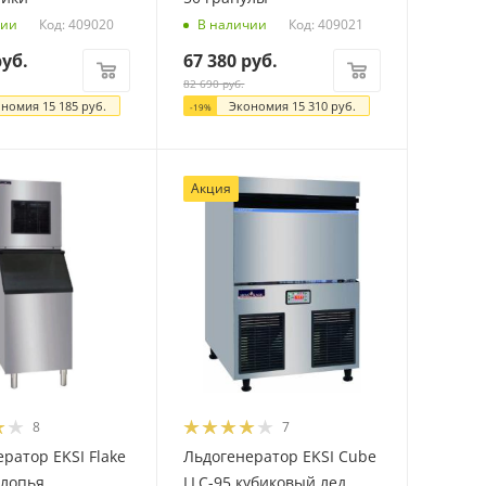
Код: 409020
Код: 409021
чии
В наличии
уб.
67 380
руб.
82 690
руб.
ономия
15 185
руб.
Экономия
15 310
руб.
-
19
%
Акция
8
7
ратор EKSI Flake
Льдогенератор EKSI Cube
хлопья
LLC-95 кубиковый лед