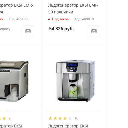
ератор EKSI EMR-
Льдогенератор EKSI EMF-
уя
50 пальчики
Код: 409023
Код: 409019
аз
Под заказ
54 326
руб.
апросу
2
10
ератор EKSI
Льдогенератор EKSI