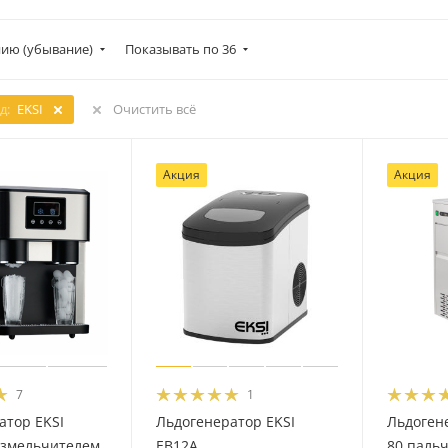
ию (убывание)
Показывать по 36
д:
EKSI
Очистить всё
Акция
Акция
7
1
атор EKSI
Льдогенератор EKSI
Льдогене
измельчителем
EB12A
80 паль