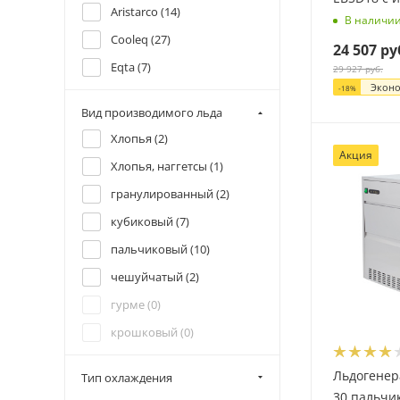
Aristarco (
14
)
В наличи
Cooleq (
27
)
24 507
ру
Eqta (
7
)
29 927
руб.
Экон
-
18
%
Gastrorag (
5
)
Вид производимого льда
Gemlux (
3
)
Хлопья (
2
)
Hoshizaki (
11
)
Акция
Хлопья, наггетсы (
1
)
Icemake (
12
)
гранулированный (
2
)
NTF (
11
)
кубиковый (
7
)
Rosso (
10
)
пальчиковый (
10
)
Scotsman (
68
)
чешуйчатый (
2
)
Tatra (
24
)
гурме (
0
)
Viatto (
27
)
крошковый (
0
)
нуггет (
0
)
Льдогенер
Тип охлаждения
шарообразный (
0
)
30 пальчи