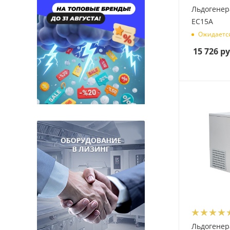
Льдогенер
EC15A
Ожидаетс
15 726
ру
Льдогенер