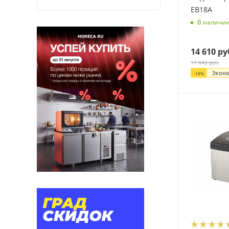
EB18A
В наличи
14 610
ру
17 842
руб.
Экон
-
18
%