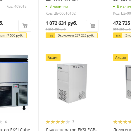
Код: 409018
и
В наличии
В нали
Код: ЦБ-00010102
Код: ЦБ-0
б.
1 072 631
руб.
472 735
1 309 856
руб.
577 285
руб
омия
7 500
руб.
Экономия
237 225
руб.
Эк
-
18
%
-
18
%
Акция
Акция
4
3
атор EKSI Cube
Льдогенератор EKSI EGB-
Льдогене