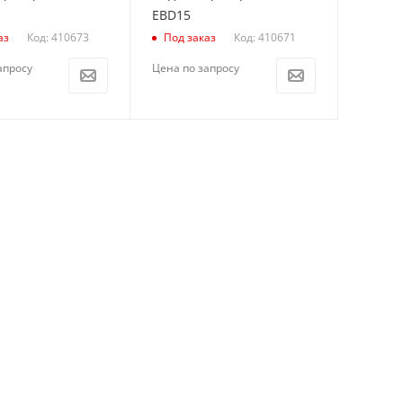
EBD15
Код: 410673
Код: 410671
аз
Под заказ
апросу
Цена по запросу