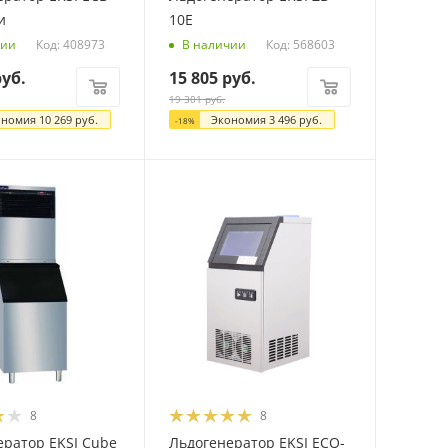
и
10E
Код: 408973
Код: 568603
чии
В наличии
уб.
15 805
руб.
19 301
руб.
ономия
10 269
руб.
Экономия
3 496
руб.
-
18
%
8
8
ератор EKSI Cube
Льдогенератор EKSI ECQ-