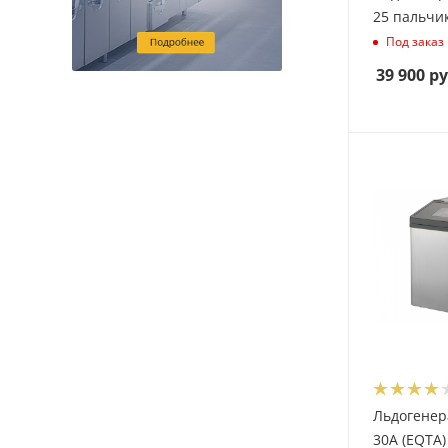
25 пальчи
Под заказ
39 900
ру
Льдогенер
30A (EQTA)