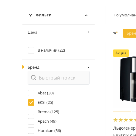
По умолчан
ФИЛЬТР
Цена
Брен
В наличии (
22
)
Акция
Бренд
Abat (
30
)
EKSI (
25
)
Brema (
125
)
Apach (
49
)
Льдогенер
Hurakan (
56
)
EBSD18 с 