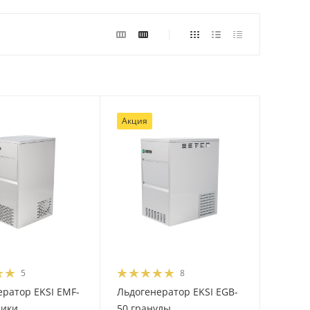
Акция
5
8
ратор EKSI EMF-
Льдогенератор EKSI EGB-
чики
50 гранулы