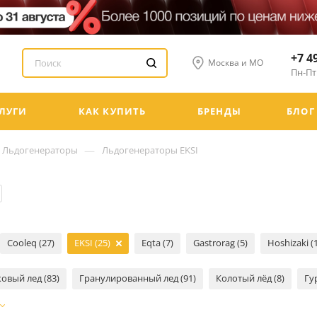
+7 4
Москва и МО
Пн-Пт:
ЛУГИ
КАК КУПИТЬ
БРЕНДЫ
БЛОГ
—
Льдогенераторы
Льдогенераторы EKSI
Cooleq (27)
EKSI (25)
Eqta (7)
Gastrorag (5)
Hoshizaki (
овый лед (83)
Гранулированный лед (91)
Колотый лёд (8)
Гу