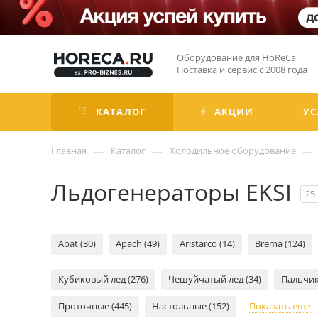
Оборудование для HoReCa
Поставка и сервис с 2008 года
КАТАЛОГ
АКЦИИ
УС
—
—
—
Главная
Каталог
Холодильное оборудование
Льдогенераторы EKSI
25
Abat (30)
Apach (49)
Aristarco (14)
Brema (124)
Кубиковый лед (276)
Чешуйчатый лед (34)
Пальчик
Проточные (445)
Настольные (152)
Показать еще