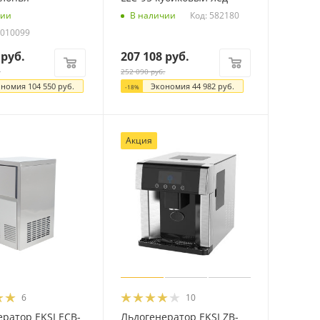
Код: 582180
чии
В наличии
0010099
руб.
207 108
руб.
.
252 090
руб.
ономия
104 550
руб.
Экономия
44 982
руб.
-
18
%
Акция
6
10
ратор EKSI ECB-
Льдогенератор EKSI ZB-