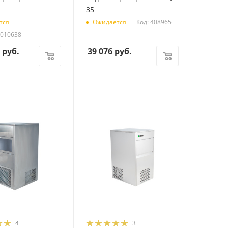
35
Код: 408965
тся
Ожидается
0010638
руб.
39 076
руб.
4
3