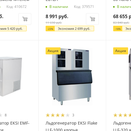
Код: 410672
Код: 379571
и
В наличии
В нали
б.
8 991
руб.
68 655
р
11 690
руб.
83 840
руб.
омия
5 420
руб.
Экономия
2 699
руб.
Эк
-
23
%
-
18
%
Акция
Акция
8
3
атор EKSI EMF-
Льдогенератор EKSI Flake
Льдогене
ки
LLF-1000 хлопья
LLF-320 