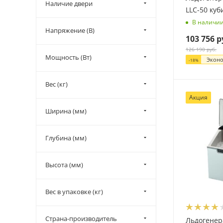
Наличие двери
LLC-50 куб
В наличи
Напряжение (В)
103 756
р
126 190
руб.
Мощность (Вт)
Экон
-
18
%
Вес (кг)
Акция
Ширина (мм)
Глубина (мм)
Высота (мм)
Вес в упаковке (кг)
Страна-производитель
Льдогенер