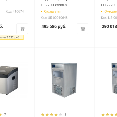
LLF-200 хлопья
LLC-220
Код: 410674
и
Ожидается
Ожидае
Код: ЦБ-00010648
Код: ЦБ-0
б.
495 586
руб.
290 013
омия
3 232
руб.
7
8