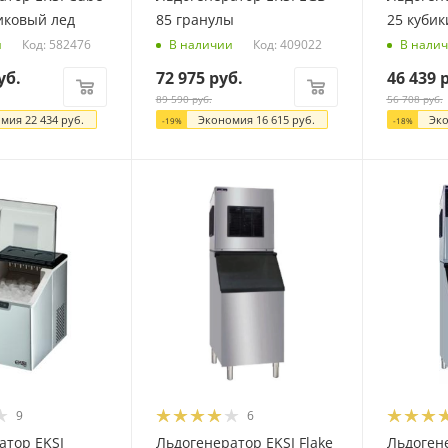
иковый лед
85 гранулы
25 кубик
Код: 582476
Код: 409022
и
В наличии
В нали
уб.
72 975
руб.
46 439
р
89 590
руб.
56 708
руб.
омия
22 434
руб.
Экономия
16 615
руб.
Эк
-
19
%
-
18
%
9
6
атор EKSI
Льдогенератор EKSI Flake
Льдоген