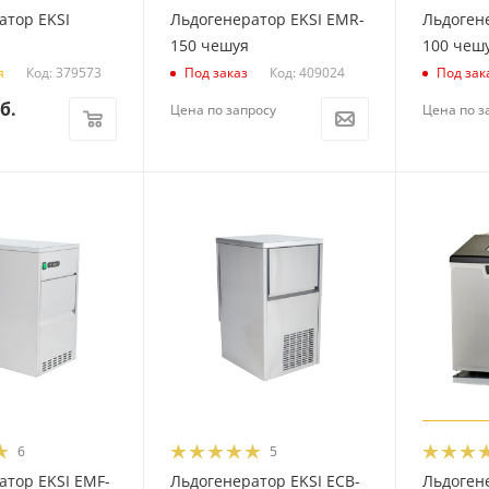
атор EKSI
Льдогенератор EKSI EMR-
Льдоген
150 чешуя
100 чеш
Код: 379573
Код: 409024
я
Под заказ
Под зак
б.
Цена по запросу
Цена по з
6
5
атор EKSI EMF-
Льдогенератор EKSI ECB-
Льдоген