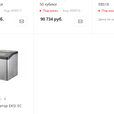
ки
50 кубики
EBS18
Код: 409017
Код: 409016
Под заказ
Под зак
б.
90 734
руб.
Цена по з
8
атор EKSI EС