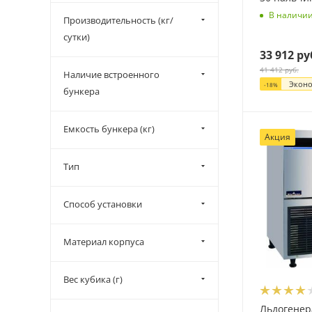
В наличи
Производительность (кг/
сутки)
33 912
ру
41 412
руб.
Наличие встроенного
Экон
-
18
%
бункера
Емкость бункера (кг)
Акция
Тип
Способ установки
Материал корпуса
Вес кубика (г)
Льдогенер