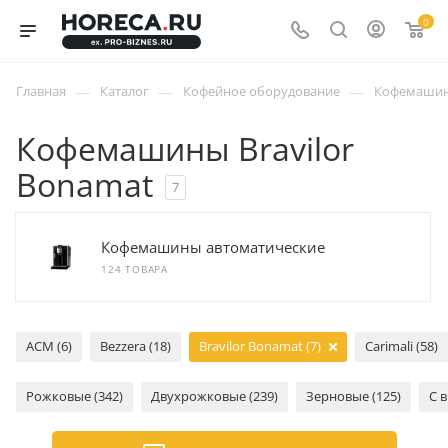
0
—
—
—
Главная
Каталог
Кофейное оборудование
Кофемаши
Кофемашины Bravilor
Bonamat
7
Кофемашины автоматические
124 ТОВАРА
ACM (6)
Bezzera (18)
Bravilor Bonamat (7)
Carimali (58)
Рожковые (342)
Двухрожковые (239)
Зерновые (125)
С 