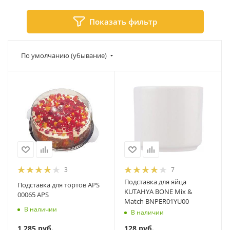
Показать фильтр
По умолчанию (убывание)
3
7
Подставка для яйца
Подставка для тортов APS
KUTAHYA BONE Mix &
00065 APS
Match BNPER01YU00
В наличии
В наличии
1 285
руб.
128
руб.