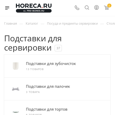
0
—
—
—
Главная
Каталог
Посуда и предметы сервировки
Стол
Подставки для
сервировки
37
Подставки для зубочисток
13 ТОВАРОВ
Подставки для палочек
3 ТОВАРА
Подставки для тортов
8 ТОВАРОВ