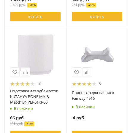
1 609
руб.
231
руб.
-
20
%
-
45
%
КУПИТЬ
КУПИТЬ
10
5
Подставка для зубачисток
Подставка для палочек
KUTAHYA BONE Mix &
Fairway 4916
Match BNPER01KR00
В наличии
В наличии
4
руб.
66
руб.
118
руб.
-
44
%