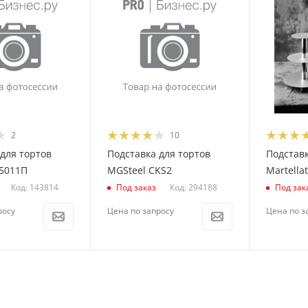
2
10
для тортов
Подставка для тортов
Подставк
45011П
MGSteel CKS2
Martellat
Код: 143814
Код: 294188
Под заказ
Под зак
росу
Цена по запросу
Цена по з