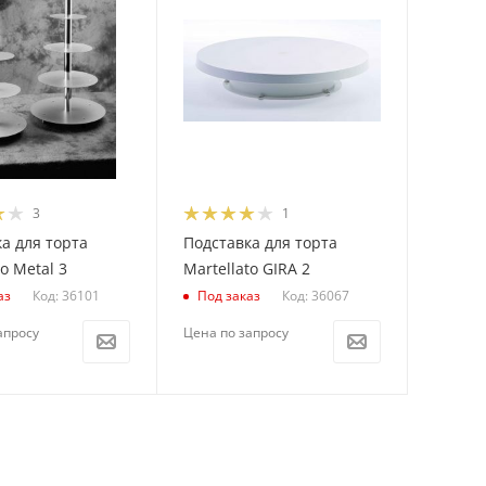
3
1
а для торта
Подставка для торта
o Metal 3
Martellato GIRA 2
Код: 36101
Код: 36067
аз
Под заказ
апросу
Цена по запросу