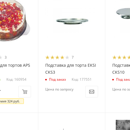
3
7
для тортов APS
Подставка для торта EKSI
Подставк
CKS3
CKS10
Код: 160954
Код: 177551
и
Под заказ
Под зак
.
Цена по запросу
Цена по з
омия
324
руб.