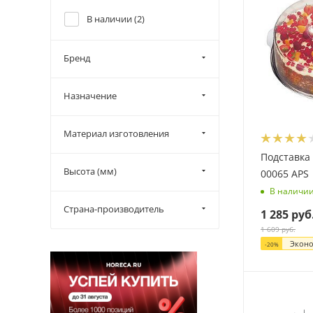
В наличии (
2
)
Бренд
Назначение
Материал изготовления
Подставка 
Высота (мм)
00065 APS
В наличи
Страна-производитель
1 285
руб
1 609
руб.
Экон
-
20
%