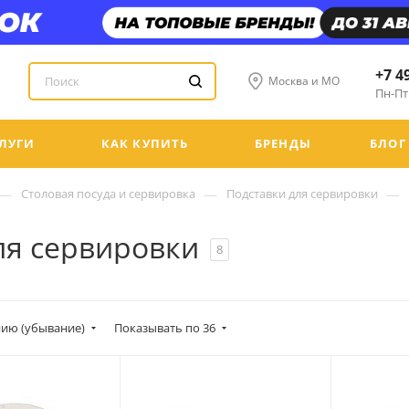
+7 4
Москва и МО
Пн-Пт:
ЛУГИ
КАК КУПИТЬ
БРЕНДЫ
БЛОГ
—
—
—
Столовая посуда и сервировка
Подставки для сервировки
ля сервировки
8
ию (убывание)
Показывать по 36