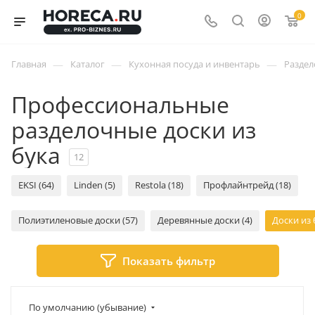
0
—
—
—
Главная
Каталог
Кухонная посуда и инвентарь
Раздел
Профессиональные
разделочные доски из
бука
12
EKSI (64)
Linden (5)
Restola (18)
Профлайнтрейд (18)
Полиэтиленовые доски (57)
Деревянные доски (4)
Доски из 
Показать фильтр
По умолчанию (убывание)