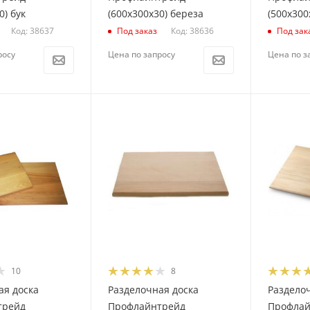
0) бук
(600х300х30) береза
(500х300
Код: 38637
Код: 38636
Под заказ
Под зак
росу
Цена по запросу
Цена по з
10
8
ая доска
Разделочная доска
Раздело
трейд
Профлайнтрейд
Профлай