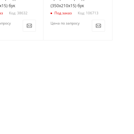
х15) бук
(350х210х15) бук
Код: 38632
Код: 106713
аз
Под заказ
апросу
Цена по запросу