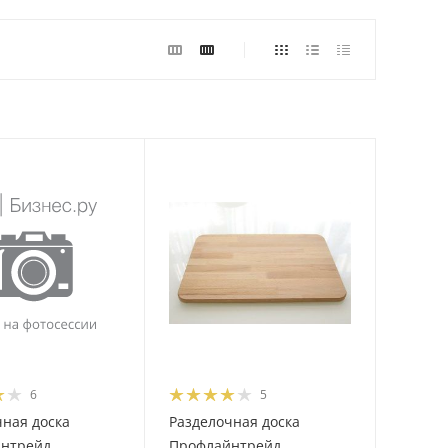
6
5
чная доска
Разделочная доска
нтрейд
Профлайнтрейд