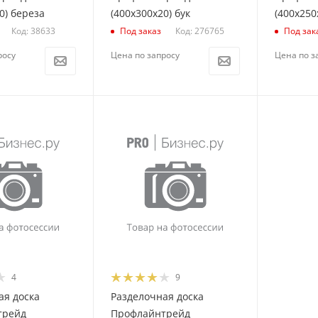
0) береза
(400х300х20) бук
(400х250
Код: 38633
Код: 276765
Под заказ
Под зак
росу
Цена по запросу
Цена по з
4
9
ая доска
Разделочная доска
трейд
Профлайнтрейд