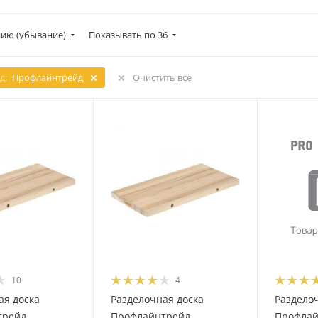
ию (убывание)
Показывать по 36
д:
Профлайнтрейд
Очистить всё
10
4
ая доска
Разделочная доска
Раздело
трейд
Профлайнтрейд
Профлай