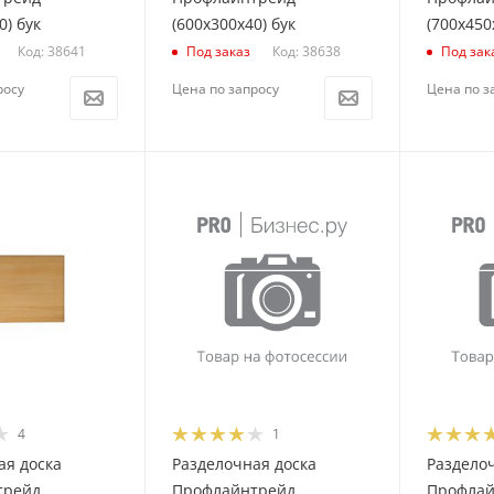
0) бук
(600х300х40) бук
(700х450
Код: 38641
Код: 38638
Под заказ
Под зак
росу
Цена по запросу
Цена по з
4
1
ая доска
Разделочная доска
Раздело
трейд
Профлайнтрейд
Профлай