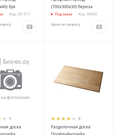
х40) бук
(700х300х30) береза
Код: 281317
Код: 38640
аз
Под заказ
апросу
Цена по запросу
5
8
чная доска
Разделочная доска
нтрейд
Профлайнтрейд