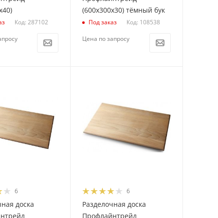
х40)
(600х300х30) тёмный бук
Код: 287102
Код: 108538
аз
Под заказ
апросу
Цена по запросу
6
6
чная доска
Разделочная доска
нтрейд
Профлайнтрейд