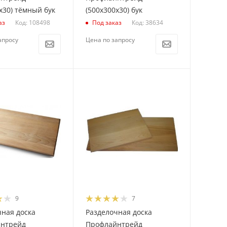
х30) тёмный бук
(500х300х30) бук
Код: 108498
Код: 38634
аз
Под заказ
апросу
Цена по запросу
9
7
чная доска
Разделочная доска
нтрейд
Профлайнтрейд