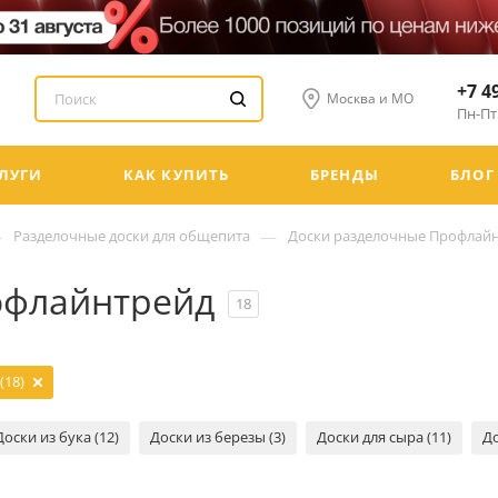
+7 4
Москва и МО
Пн-Пт:
ЛУГИ
КАК КУПИТЬ
БРЕНДЫ
БЛОГ
—
—
Разделочные доски для общепита
Доски разделочные Профлай
офлайнтрейд
18
(18)
Доски из бука (12)
Доски из березы (3)
Доски для сыра (11)
До