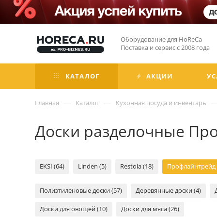
Оборудование для HoReCa
Поставка и сервис с 2008 года
КАТАЛОГ
АКЦИИ
УС
—
—
Главная
Каталог
Кухонная посуда и инвентарь
Доски разделочные Пр
EKSI (64)
Linden (5)
Restola (18)
Профлайнтрейд 
Полиэтиленовые доски (57)
Деревянные доски (4)
Доски для овощей (10)
Доски для мяса (26)