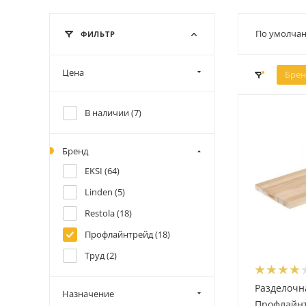
По умолчан
ФИЛЬТР
Цена
Брен
В наличии (
7
)
Бренд
EKSI (
64
)
Linden (
5
)
Restola (
18
)
Профлайнтрейд (
18
)
Труд (
2
)
Разделочн
Назначение
Профлайн