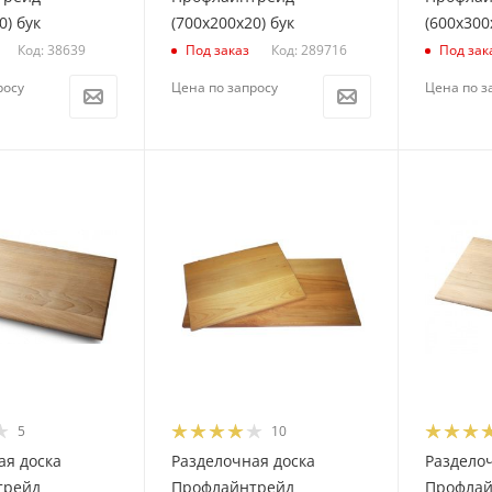
0) бук
(700х200х20) бук
(600х300
Код: 38639
Код: 289716
Под заказ
Под зак
росу
Цена по запросу
Цена по з
5
10
ая доска
Разделочная доска
Раздело
трейд
Профлайнтрейд
Профлай