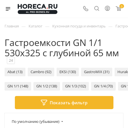
0
—
—
—
Главная
Каталог
Кухонная посуда и инвентарь
Гастро
Гастроемкости GN 1/1
530х325 с глубиной 65 мм
24
Abat (13)
Cambro (92)
EKSI (130)
GastroMIX (31)
Hurak
GN 1/1 (148)
GN 1/2 (138)
GN 1/3 (102)
GN 1/4 (70)
GN 1
Показать фильтр
По умолчанию (убывание)