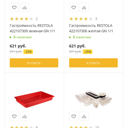
2
3
Гастроёмкость RESTOLA
Гастроемкость RESTOLA
422107309 зеленая GN 1/1
422107306 желтая GN 1/1
В наличии
В наличии
621
руб.
621
руб.
831
руб.
831
руб.
-
25
%
-
25
%
КУПИТЬ
КУПИТЬ
9
10