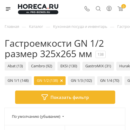
0
—
—
—
Главная
Каталог
Кухонная посуда и инвентарь
Гастро
Гастроемкости GN 1/2
размер 325х265 мм
138
Abat (13)
Cambro (92)
EKSI (130)
GastroMIX (31)
Hurak
GN 1/1 (148)
GN 1/2 (138)
GN 1/3 (102)
GN 1/4 (70)
G
Показать фильтр
По умолчанию (убывание)