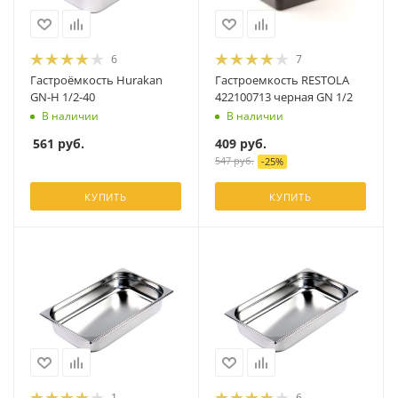
6
7
Гастроёмкость Hurakan
Гастроемкость RESTOLA
GN-H 1/2-40
422100713 черная GN 1/2
В наличии
В наличии
561
руб.
409
руб.
547
руб.
-
25
%
КУПИТЬ
КУПИТЬ
1
6