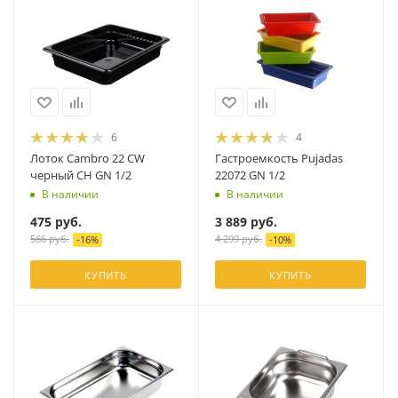
6
4
Лоток Cambro 22 CW
Гастроемкость Pujadas
черный CH GN 1/2
22072 GN 1/2
В наличии
В наличии
475
руб.
3 889
руб.
566
руб.
4 299
руб.
-
16
%
-
10
%
КУПИТЬ
КУПИТЬ