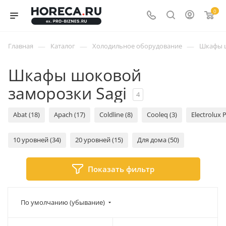
0
—
—
—
Главная
Каталог
Холодильное оборудование
Шкафы 
Шкафы шоковой
заморозки Sagi
4
Abat (18)
Apach (17)
Coldline (8)
Cooleq (3)
Electrolux P
10 уровней (34)
20 уровней (15)
Для дома (50)
Показать фильтр
По умолчанию (убывание)