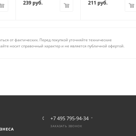
239
руб.
211
руб.
аться от фактических. Перед покупкой уточняйте технические
айте носит справочный характер и не является публичной офертой.
+7 495 795-94-34
ЗАКАЗАТЬ ЗВОНОК
ЗНЕСА