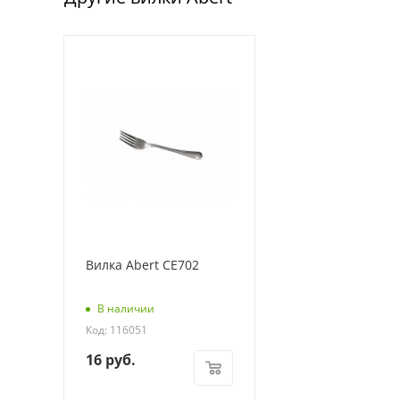
Вилка Abert CE702
В наличии
Код: 116051
16
руб.