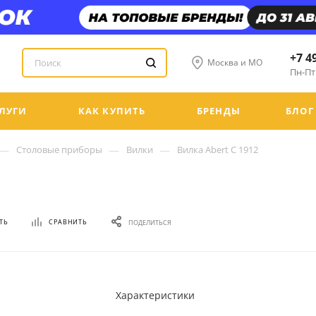
+7 4
Москва и МО
Пн-Пт:
ЛУГИ
КАК КУПИТЬ
БРЕНДЫ
БЛОГ
—
—
—
Столовые приборы
Вилки
Вилка Abert C 1912
ТЬ
СРАВНИТЬ
ПОДЕЛИТЬСЯ
Характеристики