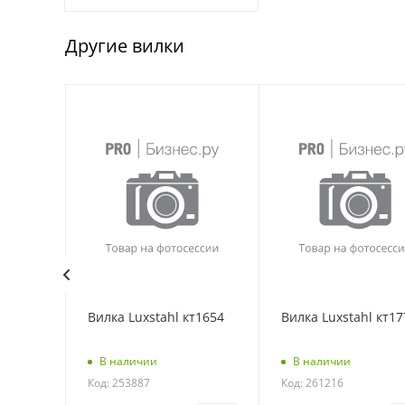
Другие вилки
Вилка Luxstahl кт1654
Вилка Luxstahl кт17
: 39060
В наличии
В наличии
Код: 253887
Код: 261216