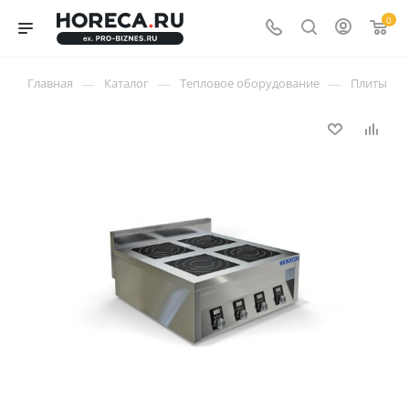
0
—
—
—
—
Главная
Каталог
Тепловое оборудование
Плиты