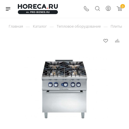
0
—
—
—
—
Главная
Каталог
Тепловое оборудование
Плиты