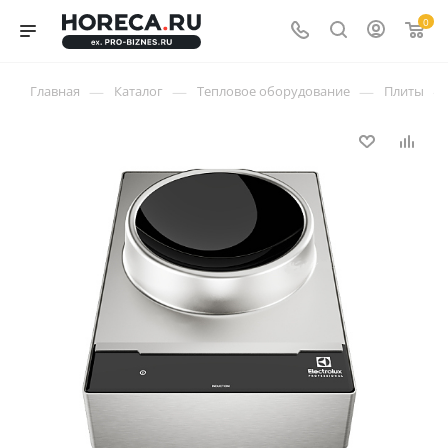
0
—
—
—
—
Главная
Каталог
Тепловое оборудование
Плиты