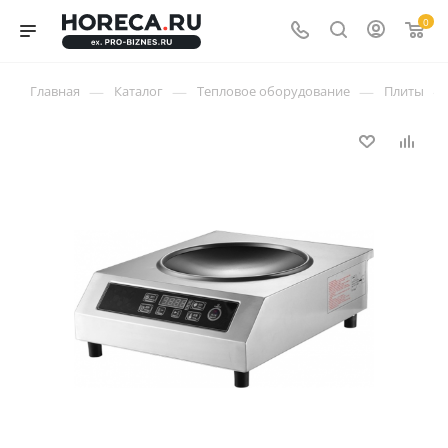
0
—
—
—
—
Главная
Каталог
Тепловое оборудование
Плиты