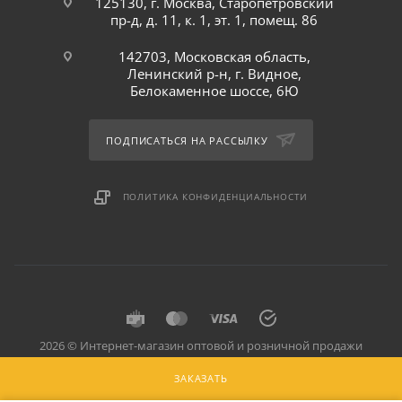
125130, г. Москва, Старопетровский
пр-д, д. 11, к. 1, эт. 1, помещ. 86
142703, Московская область,
Ленинский р-н, г. Видное,
Белокаменное шоссе, 6Ю
ПОДПИСАТЬСЯ НА РАССЫЛКУ
ПОЛИТИКА КОНФИДЕНЦИАЛЬНОСТИ
2026 © Интернет-магазин оптовой и розничной продажи
профессионального оборудования для оснащения объектов
ЗАКАЗАТЬ
торговли и общепита: инвентарь, предметы сервировки, посуда