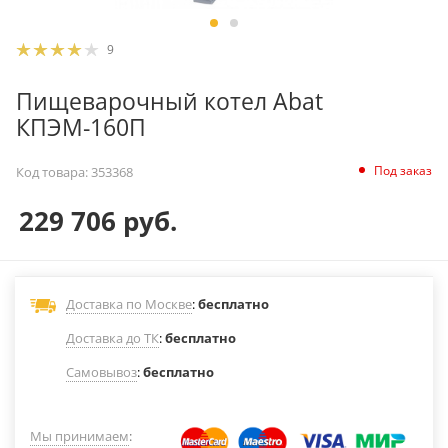
9
Пищеварочный котел Abat
КПЭМ-160П
Под заказ
Код товара:
353368
229 706
руб.
Доставка по Москве
:
бесплатно
Доставка до ТК
:
бесплатно
Самовывоз
:
бесплатно
Мы принимаем
: