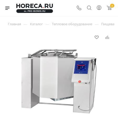
0
—
—
—
Главная
Каталог
Тепловое оборудование
Пищеваро