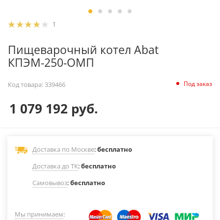
1
Пищеварочный котел Abat
КПЭМ-250-ОМП
Под заказ
Код товара:
339466
1 079 192
руб.
Доставка по Москве
:
бесплатно
Доставка до ТК
:
бесплатно
Самовывоз
:
бесплатно
Мы принимаем
: