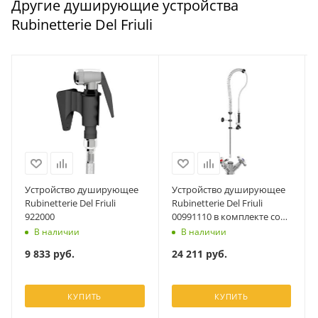
Другие душирующие устройства
Rubinetterie Del Friuli
Устройство душирующее
Устройство душирующее
Rubinetterie Del Friuli
Rubinetterie Del Friuli
922000
00991110 в комплекте со
смесителем 00102013
В наличии
В наличии
9 833
руб.
24 211
руб.
КУПИТЬ
КУПИТЬ