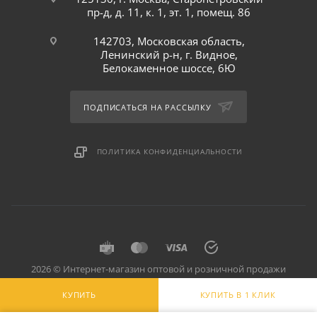
пр-д, д. 11, к. 1, эт. 1, помещ. 86
142703, Московская область,
Ленинский р-н, г. Видное,
Белокаменное шоссе, 6Ю
ПОДПИСАТЬСЯ НА РАССЫЛКУ
ПОЛИТИКА КОНФИДЕНЦИАЛЬНОСТИ
2026 © Интернет-магазин оптовой и розничной продажи
профессионального оборудования для оснащения объектов
КУПИТЬ
КУПИТЬ В 1 КЛИК
торговли и общепита: инвентарь, предметы сервировки, посуда
для баров, кафе и ресторанов.