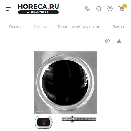
0
—
—
—
—
Главная
Каталог
Тепловое оборудование
Плиты