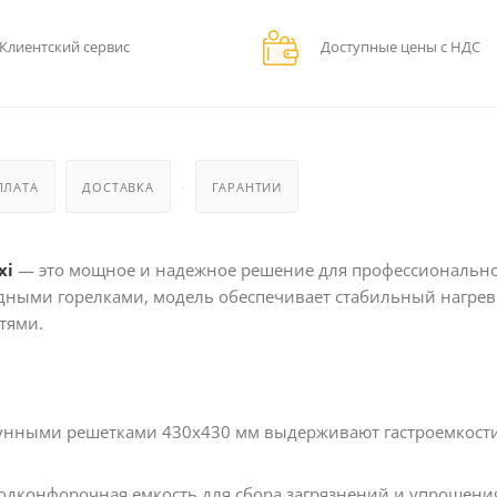
Клиентский сервис
Доступные цены с НДС
ПЛАТА
ДОСТАВКА
ГАРАНТИИ
xi
— это мощное и надежное решение для профессиональн
ядными горелками, модель обеспечивает стабильный нагрев
тями.
угунными решетками 430х430 мм выдерживают гастроемкост
одконфорочная емкость для сбора загрязнений и упрощени