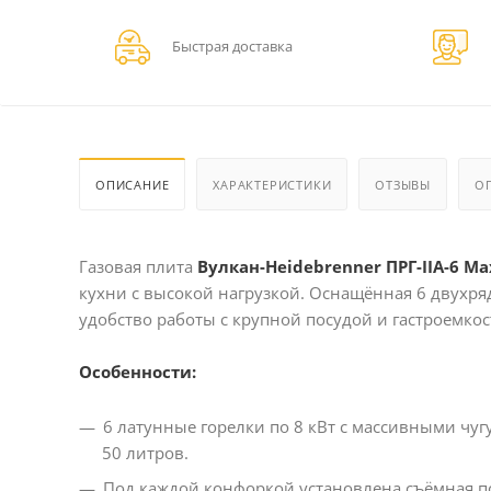
Быстрая доставка
ОПИСАНИЕ
ХАРАКТЕРИСТИКИ
ОТЗЫВЫ
О
Газовая плита
Вулкан-Heidebrenner ПРГ-IIА-6 Ma
кухни с высокой нагрузкой. Оснащённая 6 двухр
удобство работы с крупной посудой и гастроемкос
Особенности:
6 латунные горелки по 8 кВт с массивными ч
50 литров.
Под каждой конфоркой установлена съёмная п