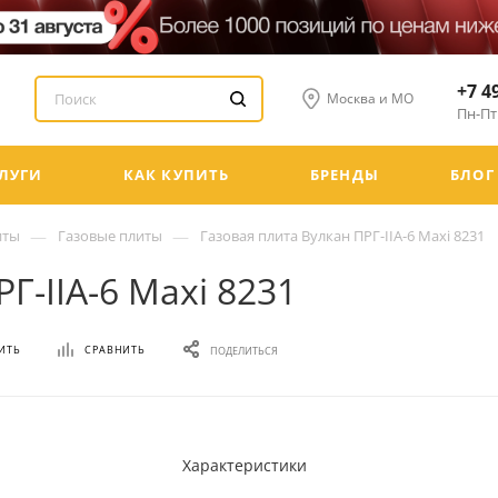
+7 4
Москва и МО
Пн-Пт:
ЛУГИ
КАК КУПИТЬ
БРЕНДЫ
БЛОГ
—
—
иты
Газовые плиты
Газовая плита Вулкан ПРГ-IIА-6 Maxi 8231
Г-IIА-6 Maxi 8231
ИТЬ
СРАВНИТЬ
ПОДЕЛИТЬСЯ
Характеристики