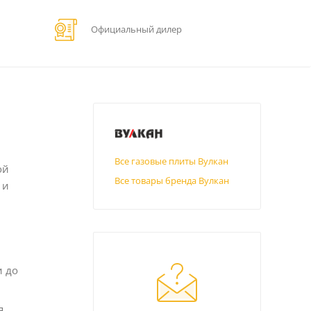
Официальный дилер
Все газовые плиты Вулкан
ой
Все товары бренда Вулкан
 и
и до
я