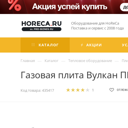
Оборудование для HoReCa
Поставка и сервис с 2008 года
КАТАЛОГ
АКЦИИ
УС
—
—
—
Главная
Каталог
Тепловое оборудование
Пл
Газовая плита Вулкан ПР
Код товара:
435417
1
ОТЛОЖ