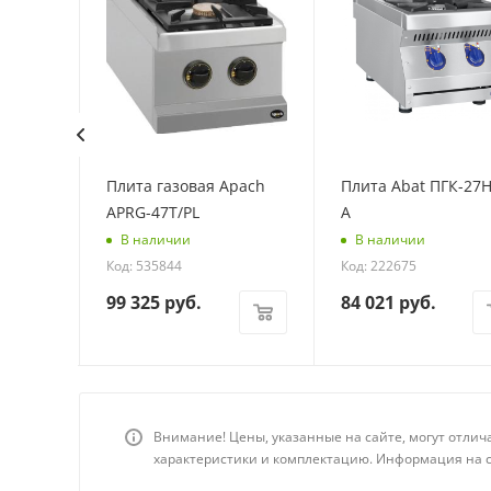
bat
Плита газовая Apach
Плита Abat ПГК-27Н-
APRG-47T/PL
А
: 83265
В наличии
В наличии
Код: 535844
Код: 222675
99 325
руб.
84 021
руб.
Внимание! Цены, указанные на сайте, могут отлич
характеристики и комплектацию. Информация на с