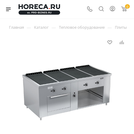
0
—
—
—
—
Главная
Каталог
Тепловое оборудование
Плиты