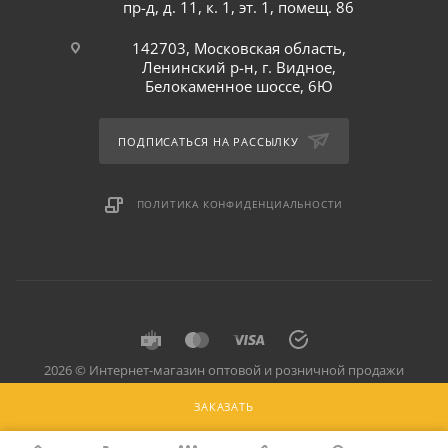
пр-д, д. 11, к. 1, эт. 1, помещ. 86
142703, Московская область,
Ленинский р-н, г. Видное,
Белокаменное шоссе, 6Ю
ПОДПИСАТЬСЯ НА РАССЫЛКУ
ПОЛИТИКА КОНФИДЕНЦИАЛЬНОСТИ
2026 © Интернет-магазин оптовой и розничной продажи
профессионального оборудования для оснащения объектов
ЗАКАЗАТЬ
торговли и общепита: инвентарь, предметы сервировки, посуда
для баров, кафе и ресторанов.