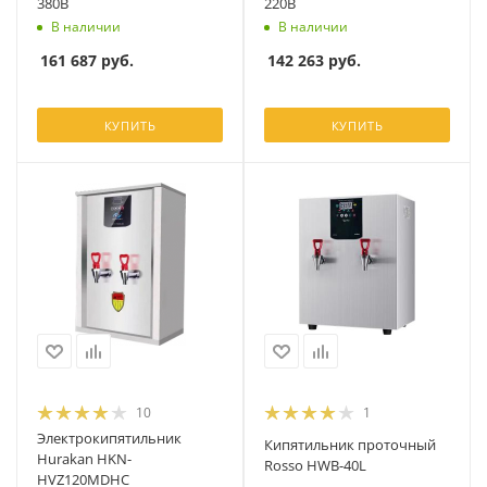
380В
220В
В наличии
В наличии
161 687
руб.
142 263
руб.
КУПИТЬ
КУПИТЬ
10
1
Электрокипятильник
Кипятильник проточный
Hurakan HKN-
Rosso HWB-40L
HVZ120MDHC