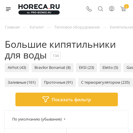
0
—
—
—
Главная
Каталог
Тепловое оборудование
Кипятильни
Большие кипятильники
для воды
134
Airhot (43)
Bravilor Bonamat (8)
EKSI (23)
Eletto (5)
Gas
Заливные (161)
Проточные (91)
С терморегулятором (235)
Показать фильтр
По умолчанию (убывание)