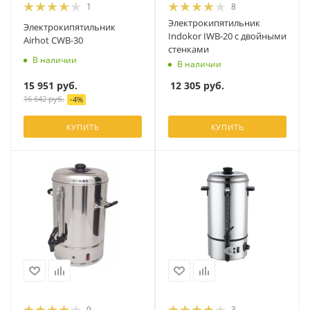
1
8
Электрокипятильник
Электрокипятильник
Indokor IWB-20 с двойными
Airhot CWB-30
стенками
В наличии
В наличии
15 951
руб.
12 305
руб.
16 642
руб.
-
4
%
КУПИТЬ
КУПИТЬ
9
3